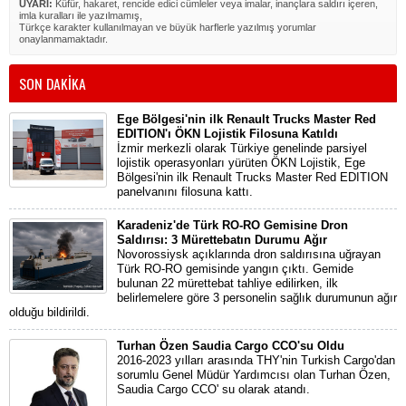
UYARI:
Küfür, hakaret, rencide edici cümleler veya imalar, inançlara saldırı içeren,
imla kuralları ile yazılmamış,
Türkçe karakter kullanılmayan ve büyük harflerle yazılmış yorumlar
onaylanmamaktadır.
SON DAKİKA
Ege Bölgesi'nin ilk Renault Trucks Master Red
EDITION'ı ÖKN Lojistik Filosuna Katıldı
İzmir merkezli olarak Türkiye genelinde parsiyel
lojistik operasyonları yürüten ÖKN Lojistik, Ege
Bölgesi'nin ilk Renault Trucks Master Red EDITION
panelvanını filosuna kattı.
Karadeniz'de Türk RO-RO Gemisine Dron
Saldırısı: 3 Mürettebatın Durumu Ağır
Novorossiysk açıklarında dron saldırısına uğrayan
Türk RO-RO gemisinde yangın çıktı. Gemide
bulunan 22 mürettebat tahliye edilirken, ilk
belirlemelere göre 3 personelin sağlık durumunun ağır
olduğu bildirildi.
Turhan Özen Saudia Cargo CCO'su Oldu
2016-2023 yılları arasında THY'nin Turkish Cargo'dan
sorumlu Genel Müdür Yardımcısı olan Turhan Özen,
Saudia Cargo CCO' su olarak atandı.