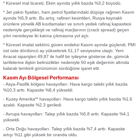
* Küresel mal ticareti, Ekim ayında yıllık bazda %3,2 büyüdü.
* Jet yakıtı fiyatları, ham petrol fiyatlarındaki düşüşe rağmen Kasım
ayında %5,9 arttı. Bu artış; rafineri kesintileri, Rusya kaynaklı
ürünlere yönelik AB kısıtlamaları ve sınırlı yedek rafinaj kapasitesi
nedeniyle gerçekleşti ve rafinaj marjlarının (crack spread) geçen
yılın neredeyse iki katına çıkmasına yol açtı.
* Küresel imalat sektörü güven endeksi Kasım ayında güçlendi; PMI
üst üste dördüncü ay yükselerek 51,17 seviyesine ulaştı. Yeni
ihracat siparişleri 49,87 ile hafif bir iyileşme gösterse de, gümrük
tarifelerine ilişkin belirsizlikler nedeniyle 50 eşik değerinin altında
kalarak temkinli görünümün sürdüğüne işaret etti.
Kasım Ayı Bölgesel Performansı
- Asya-Pasifik bölgesi havayolları: Hava kargo talebi yıllık bazda
%10,3 arttı. Kapasite %8,4 yükseldi.
- Kuzey Amerika** havayolları: Hava kargo talebi yıllık bazda %1,6
azaldı. Kapasite %2,3 geriledi.
- Avrupa havayolları: Talep yıllık bazda %5,8 arttı. Kapasite %4,1
yükseldi.
- Orta Doğu havayolları: Talep yıllık bazda %7,4 arttı. Kapasite
artışı %11 gibi yüksek bir oranda oldu.