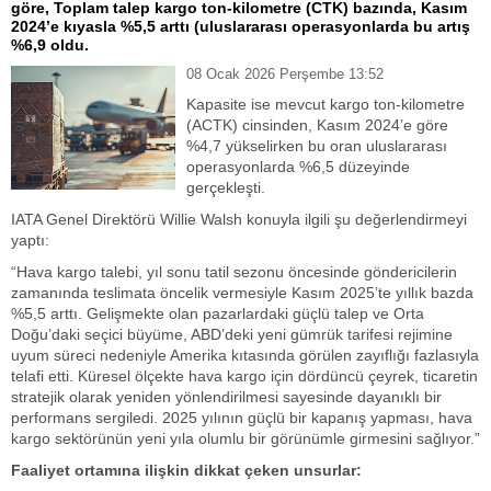
göre, Toplam talep kargo ton-kilometre (CTK) bazında, Kasım
2024’e kıyasla %5,5 arttı (uluslararası operasyonlarda bu artış
%6,9 oldu.
08 Ocak 2026 Perşembe 13:52
Kapasite ise mevcut kargo ton-kilometre
(ACTK) cinsinden, Kasım 2024’e göre
%4,7 yükselirken bu oran uluslararası
operasyonlarda %6,5 düzeyinde
gerçekleşti.
IATA Genel Direktörü Willie Walsh konuyla ilgili şu değerlendirmeyi
yaptı:
“Hava kargo talebi, yıl sonu tatil sezonu öncesinde göndericilerin
zamanında teslimata öncelik vermesiyle Kasım 2025’te yıllık bazda
%5,5 arttı. Gelişmekte olan pazarlardaki güçlü talep ve Orta
Doğu’daki seçici büyüme, ABD’deki yeni gümrük tarifesi rejimine
uyum süreci nedeniyle Amerika kıtasında görülen zayıflığı fazlasıyla
telafi etti. Küresel ölçekte hava kargo için dördüncü çeyrek, ticaretin
stratejik olarak yeniden yönlendirilmesi sayesinde dayanıklı bir
performans sergiledi. 2025 yılının güçlü bir kapanış yapması, hava
kargo sektörünün yeni yıla olumlu bir görünümle girmesini sağlıyor.”
Faaliyet ortamına ilişkin dikkat çeken unsurlar: