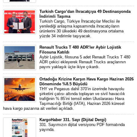
Turkish Cargo’dan İhracatçıya 49 Destinasyonda
İndirimli Taşıma
Turkish Cargo, Türkiye İhracatçılar Meclisi ile
yenilediği anlaşma kapsamında ihracatçıların
ürünlerini 30 ülkedeki 49 destinasyona ortalama
yüzde 34 indirimle taşıyacak.
Renault Trucks T 480 ADR’ler Aybir Lojistik
Filosuna Katıldı
Aybir Lojistik, filosuna 5 adet Renault Trucks T 480
ADR çekici ekleyerek Renault Trucks araçlarının
payını yaklaşık üçte ikiye çıkardı.
Ortadoğu Krizine Karşın Hava Kargo Haziran 2026
Döneminde %8.5 Büyüdü
THY ve Pegasus dahil 370’in üzerinde havayolu
şirketini çatısı altında toplayan ve sivil havacılık
trafiğinin % 85’ini temsil eden Uluslararası Hava
Taşımacılığı Birliği (IATA), Haziran 2026 küresel
hava kargo pazarına ait verileri açıkladı.
KargoHaber 331. Sayı (Dijital Dergi)
331. Sayımızın dijital versiyonu PDF formatında
yayında.