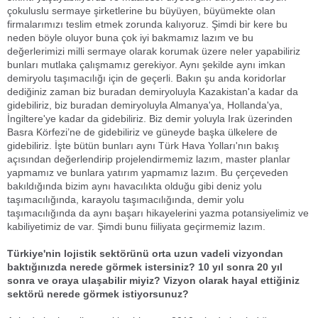
çokuluslu sermaye şirketlerine bu büyüyen, büyümekte olan
firmalarımızı teslim etmek zorunda kalıyoruz. Şimdi bir kere bu
neden böyle oluyor buna çok iyi bakmamız lazım ve bu
değerlerimizi milli sermaye olarak korumak üzere neler yapabiliriz
bunları mutlaka çalışmamız gerekiyor. Aynı şekilde aynı imkan
demiryolu taşımacılığı için de geçerli. Bakın şu anda koridorlar
dediğiniz zaman biz buradan demiryoluyla Kazakistan'a kadar da
gidebiliriz, biz buradan demiryoluyla Almanya'ya, Hollanda'ya,
İngiltere'ye kadar da gidebiliriz. Biz demir yoluyla Irak üzerinden
Basra Körfezi’ne de gidebiliriz ve güneyde başka ülkelere de
gidebiliriz. İşte bütün bunları aynı Türk Hava Yolları'nın bakış
açısından değerlendirip projelendirmemiz lazım, master planlar
yapmamız ve bunlara yatırım yapmamız lazım. Bu çerçeveden
bakıldığında bizim aynı havacılıkta olduğu gibi deniz yolu
taşımacılığında, karayolu taşımacılığında, demir yolu
taşımacılığında da aynı başarı hikayelerini yazma potansiyelimiz ve
kabiliyetimiz de var. Şimdi bunu fiiliyata geçirmemiz lazım.
Türkiye'nin lojistik sektörünü orta uzun vadeli vizyondan
baktığınızda nerede görmek istersiniz? 10 yıl sonra 20 yıl
sonra ve oraya ulaşabilir miyiz? Vizyon olarak hayal ettiğiniz
sektörü nerede görmek istiyorsunuz?