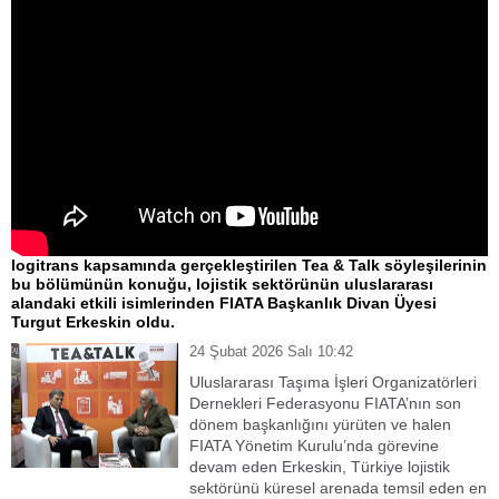
logitrans kapsamında gerçekleştirilen Tea & Talk söyleşilerinin
bu bölümünün konuğu, lojistik sektörünün uluslararası
alandaki etkili isimlerinden FIATA Başkanlık Divan Üyesi
Turgut Erkeskin oldu.
24 Şubat 2026 Salı 10:42
Uluslararası Taşıma İşleri Organizatörleri
Dernekleri Federasyonu FIATA’nın son
dönem başkanlığını yürüten ve halen
FIATA Yönetim Kurulu’nda görevine
devam eden Erkeskin, Türkiye lojistik
sektörünü küresel arenada temsil eden en