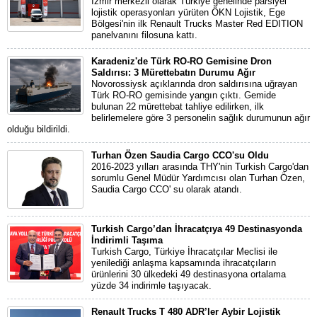
İzmir merkezli olarak Türkiye genelinde parsiyel
lojistik operasyonları yürüten ÖKN Lojistik, Ege
Bölgesi'nin ilk Renault Trucks Master Red EDITION
panelvanını filosuna kattı.
Karadeniz'de Türk RO-RO Gemisine Dron
Saldırısı: 3 Mürettebatın Durumu Ağır
Novorossiysk açıklarında dron saldırısına uğrayan
Türk RO-RO gemisinde yangın çıktı. Gemide
bulunan 22 mürettebat tahliye edilirken, ilk
belirlemelere göre 3 personelin sağlık durumunun ağır
olduğu bildirildi.
Turhan Özen Saudia Cargo CCO'su Oldu
2016-2023 yılları arasında THY'nin Turkish Cargo'dan
sorumlu Genel Müdür Yardımcısı olan Turhan Özen,
Saudia Cargo CCO' su olarak atandı.
Turkish Cargo’dan İhracatçıya 49 Destinasyonda
İndirimli Taşıma
Turkish Cargo, Türkiye İhracatçılar Meclisi ile
yenilediği anlaşma kapsamında ihracatçıların
ürünlerini 30 ülkedeki 49 destinasyona ortalama
yüzde 34 indirimle taşıyacak.
Renault Trucks T 480 ADR’ler Aybir Lojistik