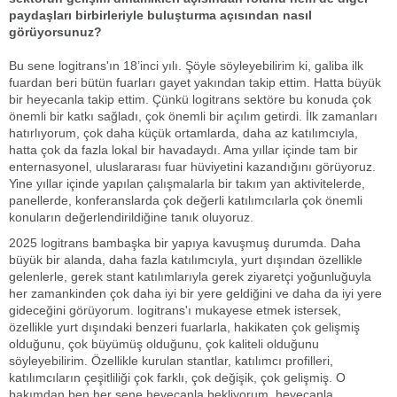
paydaşları birbirleriyle buluşturma açısından nasıl
görüyorsunuz?
Bu sene logitrans'ın 18’inci yılı. Şöyle söyleyebilirim ki, galiba ilk
fuardan beri bütün fuarları gayet yakından takip ettim. Hatta büyük
bir heyecanla takip ettim. Çünkü logitrans sektöre bu konuda çok
önemli bir katkı sağladı, çok önemli bir açılım getirdi. İlk zamanları
hatırlıyorum, çok daha küçük ortamlarda, daha az katılımcıyla,
hatta çok da fazla lokal bir havadaydı. Ama yıllar içinde tam bir
enternasyonel, uluslararası fuar hüviyetini kazandığını görüyoruz.
Yine yıllar içinde yapılan çalışmalarla bir takım yan aktivitelerde,
panellerde, konferanslarda çok değerli katılımcılarla çok önemli
konuların değerlendirildiğine tanık oluyoruz.
2025 logitrans bambaşka bir yapıya kavuşmuş durumda. Daha
büyük bir alanda, daha fazla katılımcıyla, yurt dışından özellikle
gelenlerle, gerek stant katılımlarıyla gerek ziyaretçi yoğunluğuyla
her zamankinden çok daha iyi bir yere geldiğini ve daha da iyi yere
gideceğini görüyorum. logitrans'ı mukayese etmek istersek,
özellikle yurt dışındaki benzeri fuarlarla, hakikaten çok gelişmiş
olduğunu, çok büyümüş olduğunu, çok kaliteli olduğunu
söyleyebilirim. Özellikle kurulan stantlar, katılımcı profilleri,
katılımcıların çeşitliliği çok farklı, çok değişik, çok gelişmiş. O
bakımdan ben her sene heyecanla bekliyorum, heyecanla