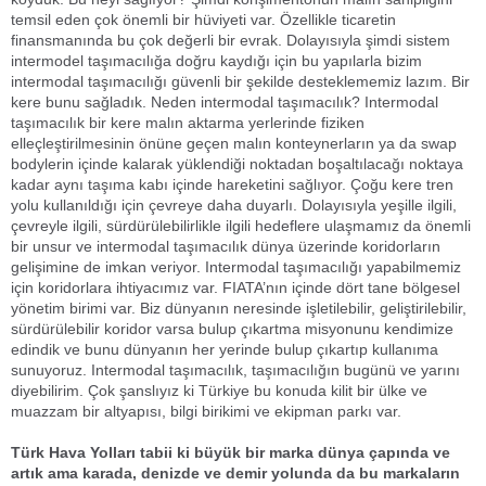
temsil eden çok önemli bir hüviyeti var. Özellikle ticaretin
finansmanında bu çok değerli bir evrak. Dolayısıyla şimdi sistem
intermodel taşımacılığa doğru kaydığı için bu yapılarla bizim
intermodal taşımacılığı güvenli bir şekilde desteklememiz lazım. Bir
kere bunu sağladık. Neden intermodal taşımacılık? Intermodal
taşımacılık bir kere malın aktarma yerlerinde fiziken
elleçleştirilmesinin önüne geçen malın konteynerların ya da swap
bodylerin içinde kalarak yüklendiği noktadan boşaltılacağı noktaya
kadar aynı taşıma kabı içinde hareketini sağlıyor. Çoğu kere tren
yolu kullanıldığı için çevreye daha duyarlı. Dolayısıyla yeşille ilgili,
çevreyle ilgili, sürdürülebilirlikle ilgili hedeflere ulaşmamız da önemli
bir unsur ve intermodal taşımacılık dünya üzerinde koridorların
gelişimine de imkan veriyor. Intermodal taşımacılığı yapabilmemiz
için koridorlara ihtiyacımız var. FIATA’nın içinde dört tane bölgesel
yönetim birimi var. Biz dünyanın neresinde işletilebilir, geliştirilebilir,
sürdürülebilir koridor varsa bulup çıkartma misyonunu kendimize
edindik ve bunu dünyanın her yerinde bulup çıkartıp kullanıma
sunuyoruz. Intermodal taşımacılık, taşımacılığın bugünü ve yarını
diyebilirim. Çok şanslıyız ki Türkiye bu konuda kilit bir ülke ve
muazzam bir altyapısı, bilgi birikimi ve ekipman parkı var.
Türk Hava Yolları tabii ki büyük bir marka dünya çapında ve
artık ama karada, denizde ve demir yolunda da bu markaların