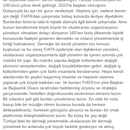
100’üncü yılına denk gelmişti. 2023'te başkan olmuştum.
Dolayısıyla bu ayrı bir gurur vesilesiydi. Hepimiz için, sadece benim
için değil. FIATA’daki çalışmalar birkaç kulvarda ilerliyor diyebilirim.
Bunlardan birincisi tabii ki lojistik alanıyla ilgili teknik çalışmalar. Ama
bunun beraberinde böyle büyük bir uluslararası organizasyonu
yönetiyor olmaktan dolayı dünyanın 160'tan fazla ülkesinde lojistik
konusunda faaliyet gösteren dernekler ve onların yönetimleriyle iş
birliği halindesiniz. Derneğin bir kendi yönetimi söz konusu
kuşkusuz ve bu süreç FIATA üyeleriyle olan ilişkilerinin yönetimi,
uluslararası organizasyonlarla ilgili yönetimi de içeren aslında çok
matriks bir yapı. Bu matriks yapıda değişik kültürlerden değişik
ekonomi seviyelerinden, değişik büyüklüklerden gelen, değişik iş
kültürlerinden gelen çok farklı insanlarla berabersiniz. Hepsi kendi
alanlarında bir şeyleri başarmış insanlar ve hepsinin sisteme
yapacak çok büyük katkıları var. Ve bunları FIATA'nın yine Başkan
ve Başkanlık Divanı tarafından belirlenmiş vizyonu ve stratejisi
çerçevesinde, hedefleri doğrultusunda senkronize etmeniz lazım.
Bir orkestra şefi gibi bunları yönetmeniz lazım. En ufak bir nota
basışı bile bir müziğin ritmini bozarsa burada da herkesi
dinleyebilmeniz, herkesin görüşünü almanız ve bunları bir ortak
platformda birleştirebilmeniz lazım. Bu kolay bir şey değil.
Türkiye'deki bir derneği yönetmekle uluslararası bir derneği
yönetmek bu anlamda çok büyük farklılık gösteriyor ve atmış