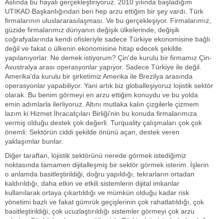
Aslında bu hayali gerçekleştiriyoruz. 2010 yılında başladığım
UTIKAD Başkanlığından beri hep arzu ettiğim bir şey vardı. Türk
firmalarının uluslararasılaşması. Ve bu gerçekleşiyor. Firmalarımız,
güzide firmalarımız dünyanın değişik ülkelerinde, değişik
coğrafyalarında kendi ofisleriyle sadece Türkiye ekonomisine bağlı
değil ve fakat o ülkenin ekonomisine hitap edecek şekilde
yapılanıyorlar. Ne demek istiyorum? Çin'de kurulu bir firmamız Çin-
Avustralya arası operasyonlar yapıyor. Sadece Türkiye ile değil.
Amerika'da kurulu bir şirketimiz Amerika ile Brezilya arasında
operasyonlar yapabiliyor. Yani artık biz globalleşiyoruz lojistik sektör
olarak. Bu benim görmeyi en arzu ettiğim konuydu ve bu yolda
emin adımlarla ilerliyoruz. Altını mutlaka kalın çizgilerle çizmem
lazım ki Hizmet İhracatçıları Birliği'nin bu konuda firmalarımıza
vermiş olduğu destek çok değerli. Turquality çalışmaları çok çok
önemli. Sektörün ciddi şekilde önünü açan, destek veren
yaklaşımlar bunlar.
Diğer taraftan, lojistik sektörünü nerede görmek istediğimiz
noktasında tamamen dijitalleşmiş bir sektör görmek isterim. İşlerin
o anlamda basitleştirildiği, doğru yapıldığı, tekrarların ortadan
kaldırıldığı, daha etkin ve etkili sistemlerin dijital imkanlar
kullanılarak ortaya çıkartıldığı ve mümkün olduğu kadar risk
yönetimi bazlı ve fakat gümrük geçişlerinin çok rahatlatıldığı, çok
basitleştirildiği, çok ucuzlaştırıldığı sistemler görmeyi çok arzu