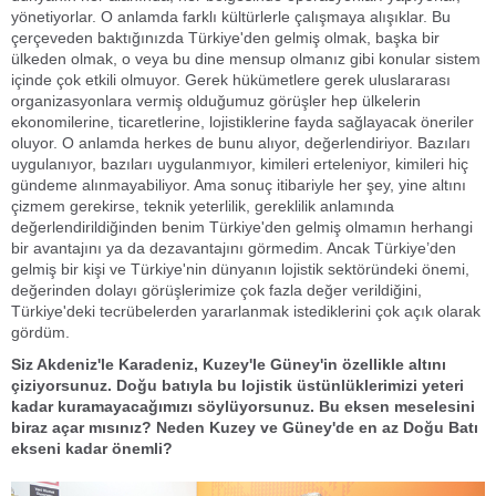
yönetiyorlar. O anlamda farklı kültürlerle çalışmaya alışıklar. Bu
çerçeveden baktığınızda Türkiye'den gelmiş olmak, başka bir
ülkeden olmak, o veya bu dine mensup olmanız gibi konular sistem
içinde çok etkili olmuyor. Gerek hükümetlere gerek uluslararası
organizasyonlara vermiş olduğumuz görüşler hep ülkelerin
ekonomilerine, ticaretlerine, lojistiklerine fayda sağlayacak öneriler
oluyor. O anlamda herkes de bunu alıyor, değerlendiriyor. Bazıları
uygulanıyor, bazıları uygulanmıyor, kimileri erteleniyor, kimileri hiç
gündeme alınmayabiliyor. Ama sonuç itibariyle her şey, yine altını
çizmem gerekirse, teknik yeterlilik, gereklilik anlamında
değerlendirildiğinden benim Türkiye'den gelmiş olmamın herhangi
bir avantajını ya da dezavantajını görmedim. Ancak Türkiye’den
gelmiş bir kişi ve Türkiye'nin dünyanın lojistik sektöründeki önemi,
değerinden dolayı görüşlerimize çok fazla değer verildiğini,
Türkiye'deki tecrübelerden yararlanmak istediklerini çok açık olarak
gördüm.
Siz Akdeniz'le Karadeniz, Kuzey'le Güney'in özellikle altını
çiziyorsunuz. Doğu batıyla bu lojistik üstünlüklerimizi yeteri
kadar kuramayacağımızı söylüyorsunuz. Bu eksen meselesini
biraz açar mısınız? Neden Kuzey ve Güney'de en az Doğu Batı
ekseni kadar önemli?