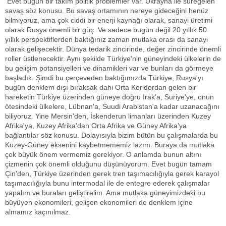
Evet bugün bir takım politik problemler var. Ukrayna ile süregelen
savaş söz konusu. Bu savaş ortamının nereye gideceğini henüz
bilmiyoruz, ama çok ciddi bir enerji kaynağı olarak, sanayi üretimi
olarak Rusya önemli bir güç. Ve sadece bugün değil 20 yıllık 50
yıllık perspektiflerden baktığınız zaman mutlaka orası da sanayi
olarak gelişecektir. Dünya tedarik zincirinde, değer zincirinde önemli
roller üstlenecektir. Aynı şekilde Türkiye'nin güneyindeki ülkelerin de
bu gelişim potansiyelleri ve dinamikleri var ve bunları da görmeye
başladık. Şimdi bu çerçeveden baktığımızda Türkiye, Rusya'yı
bugün denklem dışı bıraksak dahi Orta Koridordan gelen bir
hareketin Türkiye üzerinden güneye doğru Irak'a, Suriye'ye, onun
ötesindeki ülkelere, Lübnan'a, Suudi Arabistan'a kadar uzanacağını
biliyoruz. Yine Mersin'den, İskenderun limanları üzerinden Kuzey
Afrika'ya, Kuzey Afrika'dan Orta Afrika ve Güney Afrika'ya
bağlantılar söz konusu. Dolayısıyla bizim bütün bu çalışmalarda bu
Kuzey-Güney eksenini kaybetmememiz lazım. Buraya da mutlaka
çok büyük önem vermemiz gerekiyor. O anlamda bunun altını
çizmenin çok önemli olduğunu düşünüyorum. Evet bugün tamam
Çin'den, Türkiye üzerinden gerek tren taşımacılığıyla gerek karayol
taşımacılığıyla bunu intermodal ile de entegre ederek çalışmalar
yapalım ve buraları geliştirelim. Ama mutlaka güneyimizdeki bu
büyüyen ekonomileri, gelişen ekonomileri de denklem içine
almamız kaçınılmaz.