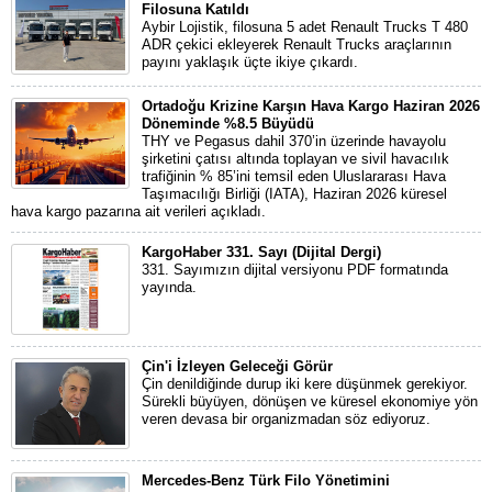
Filosuna Katıldı
Aybir Lojistik, filosuna 5 adet Renault Trucks T 480
ADR çekici ekleyerek Renault Trucks araçlarının
payını yaklaşık üçte ikiye çıkardı.
Ortadoğu Krizine Karşın Hava Kargo Haziran 2026
Döneminde %8.5 Büyüdü
THY ve Pegasus dahil 370’in üzerinde havayolu
şirketini çatısı altında toplayan ve sivil havacılık
trafiğinin % 85’ini temsil eden Uluslararası Hava
Taşımacılığı Birliği (IATA), Haziran 2026 küresel
hava kargo pazarına ait verileri açıkladı.
KargoHaber 331. Sayı (Dijital Dergi)
331. Sayımızın dijital versiyonu PDF formatında
yayında.
Çin'i İzleyen Geleceği Görür
Çin denildiğinde durup iki kere düşünmek gerekiyor.
Sürekli büyüyen, dönüşen ve küresel ekonomiye yön
veren devasa bir organizmadan söz ediyoruz.
Mercedes-Benz Türk Filo Yönetimini