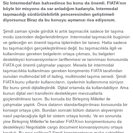
Siz Intermodal'dan bahsedince bu konu da önemli. FIATA’nın
böyle bir misyonu da var anladığım kadarıyla. Intermodal
taşımacılığı sürdürülebilirlik penceresinden geliştirmeli
diyorsunuz Biraz da bu konuyu açmanızı rica ediyorum.
Şimdi zaman içinde gördük ki artık taşımacılık sadece bir taşıma
modu üzerinden değerlendirilmiyor. Intermodal taşımacılık bugünün
ve geleceğin en önemli taşıma tiplerinden bir tanesi. Hatta sadece
bu taşımacılığın gerçekleştirilmesi değil, bu taşımacılıkla ilgili ve
kullanılması gereken belgelerin ortaya çıkması, bu belgeleri
destekleyici konvansiyonların tariflenmesi ve tanınması konusunda
FIATA çok önemli çalışmalar yapıyor. Mesela bir intermodal
taşımacılıkta kullanılması gereken konşimento FIATA tarafından
sunulan multimodal bill of lading, multimodel taşıma senedi. Şimdi
FIATA bunu yıllardır kullanıcıların, üyelerinin kullanımına sürüyor.
Biz bunu şimdi dijitalleştirdik. Dijital ortamda da kullanılabiliyor. Ama
bunun dijital veri transferini destekleyen mevzuatlarla
güçlendirilmesi lazım. Bu konuda biz Birleşmiş Milletler ile
çalışmalar yaptık. Önce datanın standartlaştırılması konusunda bir
konsept ortaya çıktı. Bundan sonraki bölüm datanın alışverişinin
nasıl yapılacağıyla ilgili bir sistem ortaya kondu. Ve en sonunda
yine Birleşmiş Milletler'le beraber FIATA’nın konşimentosunu da
destekleyici Negotiable cargo document konvansiyonunu ortaya
koyduk. Bu neyi sağlıyor? Şimdi konşimentonun malın sahipliğini