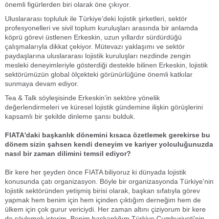
önemli figürlerden biri olarak öne çıkıyor.
Uluslararası topluluk ile Türkiye’deki lojistik şirketleri, sektör
profesyonelleri ve sivil toplum kuruluşları arasında bir anlamda
köprü görevi üstlenen Erkeskin, uzun yıllardır sürdürdüğü
çalışmalarıyla dikkat çekiyor. Mütevazı yaklaşımı ve sektör
paydaşlarına uluslararası lojistik kuruluşları nezdinde zengin
mesleki deneyimleriyle gösterdiği destekle bilinen Erkeskin, lojistik
sektörümüzün global ölçekteki görünürlüğüne önemli katkılar
sunmaya devam ediyor.
Tea & Talk söyleşisinde Erkeskin’in sektöre yönelik
değerlendirmeleri ve küresel lojistik gündemine ilişkin görüşlerini
kapsamlı bir şekilde dinleme şansı bulduk.
FIATA'daki başkanlık dönemini kısaca özetlemek gerekirse bu
dönem sizin şahsen kendi deneyim ve kariyer yolculuğunuzda
nasıl bir zaman dilimini temsil ediyor?
Bir kere her şeyden önce FIATA biliyoruz ki dünyada lojistik
konusunda çatı organizasyon. Böyle bir organizasyonda Türkiye'nin
lojistik sektöründen yetişmiş birisi olarak, başkan sıfatıyla görev
yapmak hem benim için hem içinden çıktığım derneğim hem de
ülkem için çok gurur vericiydi. Her zaman altını çiziyorum bir kere
de söylemek isterim. Benim başkanlığım Türkiye Cumhuriyeti'nin