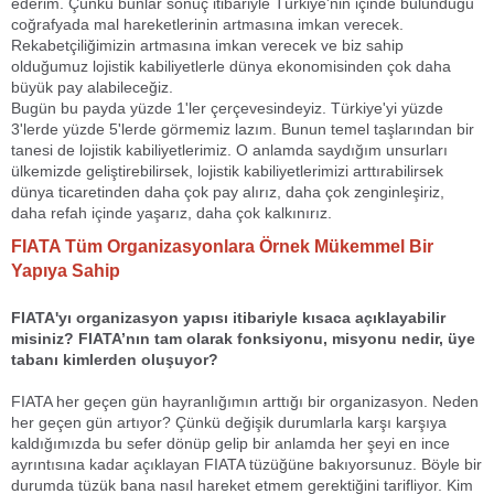
ederim. Çünkü bunlar sonuç itibariyle Türkiye'nin içinde bulunduğu
coğrafyada mal hareketlerinin artmasına imkan verecek.
Rekabetçiliğimizin artmasına imkan verecek ve biz sahip
olduğumuz lojistik kabiliyetlerle dünya ekonomisinden çok daha
büyük pay alabileceğiz.
Bugün bu payda yüzde 1'ler çerçevesindeyiz. Türkiye'yi yüzde
3'lerde yüzde 5'lerde görmemiz lazım. Bunun temel taşlarından bir
tanesi de lojistik kabiliyetlerimiz. O anlamda saydığım unsurları
ülkemizde geliştirebilirsek, lojistik kabiliyetlerimizi arttırabilirsek
dünya ticaretinden daha çok pay alırız, daha çok zenginleşiriz,
daha refah içinde yaşarız, daha çok kalkınırız.
FIATA Tüm Organizasyonlara Örnek Mükemmel Bir
Yapıya Sahip
FIATA'yı organizasyon yapısı itibariyle kısaca açıklayabilir
misiniz? FIATA’nın tam olarak fonksiyonu, misyonu nedir, üye
tabanı kimlerden oluşuyor?
FIATA her geçen gün hayranlığımın arttığı bir organizasyon. Neden
her geçen gün artıyor? Çünkü değişik durumlarla karşı karşıya
kaldığımızda bu sefer dönüp gelip bir anlamda her şeyi en ince
ayrıntısına kadar açıklayan FIATA tüzüğüne bakıyorsunuz. Böyle bir
durumda tüzük bana nasıl hareket etmem gerektiğini tarifliyor. Kim