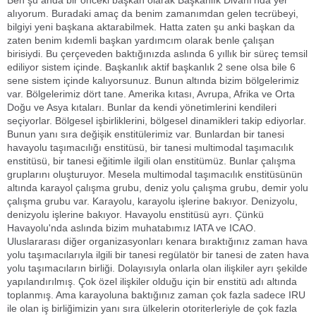
alıyorum. Buradaki amaç da benim zamanımdan gelen tecrübeyi,
bilgiyi yeni başkana aktarabilmek. Hatta zaten şu anki başkan da
zaten benim kıdemli başkan yardımcım olarak benle çalışan
birisiydi. Bu çerçeveden baktığınızda aslında 6 yıllık bir süreç temsil
ediliyor sistem içinde. Başkanlık aktif başkanlık 2 sene olsa bile 6
sene sistem içinde kalıyorsunuz. Bunun altında bizim bölgelerimiz
var. Bölgelerimiz dört tane. Amerika kıtası, Avrupa, Afrika ve Orta
Doğu ve Asya kıtaları. Bunlar da kendi yönetimlerini kendileri
seçiyorlar. Bölgesel işbirliklerini, bölgesel dinamikleri takip ediyorlar.
Bunun yanı sıra değişik enstitülerimiz var. Bunlardan bir tanesi
havayolu taşımacılığı enstitüsü, bir tanesi multimodal taşımacılık
enstitüsü, bir tanesi eğitimle ilgili olan enstitümüz. Bunlar çalışma
gruplarını oluşturuyor. Mesela multimodal taşımacılık enstitüsünün
altında karayol çalışma grubu, deniz yolu çalışma grubu, demir yolu
çalışma grubu var. Karayolu, karayolu işlerine bakıyor. Denizyolu,
denizyolu işlerine bakıyor. Havayolu enstitüsü ayrı. Çünkü
Havayolu'nda aslında bizim muhatabımız IATA ve ICAO.
Uluslararası diğer organizasyonları kenara bıraktığınız zaman hava
yolu taşımacılarıyla ilgili bir tanesi regülatör bir tanesi de zaten hava
yolu taşımacıların birliği. Dolayısıyla onlarla olan ilişkiler ayrı şekilde
yapılandırılmış. Çok özel ilişkiler olduğu için bir enstitü adı altında
toplanmış. Ama karayoluna baktığınız zaman çok fazla sadece IRU
ile olan iş birliğimizin yanı sıra ülkelerin otoriterleriyle de çok fazla