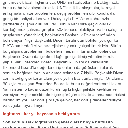
grift meslek bazlı ilişkimiz var. UND’nin faaliyetlerine baktığınızda
bunu daha iyi anlayabilirsiniz. UND'nin ikili anlaşmalar, karayol
anlaşmaları, vize problemleri, geçiş problemleri gibi konularda
geniş bir faaliyet alanı var. Dolayısıyla FIATA’nın daha fazla
partnerle çalışma durumu var. Bunun yanı sıra geçici olarak
kurduğumuz çalışma grupları söz konusu olabiliyor. Ve bu çalışma
gruplarının yöneticileri, başkanları Başkanlık Divanı tarafından
belirleniyor. Niçin Başkanlık Divanı tarafından belirleniyor, çünkü
FIATA'nın hedefleri ve stratejisine uyumlu çalışabilmek için. Bütün
bu çalışma gruplarının, bölgelerin hepsinin bir arada toplandığı
Başkanlık Divanı da içinde olduğu genişletilmiş yönetim kurulu
yapısı var, Extended Board. Başkanlık Divanı da kararlarını
Extended Board'ta değerlendirip onların da görüşlerini alarak
sonuca bağlıyor. Yani o anlamda aslında o 7 kişilik Başkanlık Divanı
canı istediği gibi karar alamıyor diyelim basit anlatımıyla. Ortalama
30 kişiden oluşan Extended Board ile bunu değerlendirmesi lazım.
Yani sistem o kadar güzel kurulmuş ki hiçbir şekilde keyfiliğe yer
vermiyor. Hiçbir şekilde de hiçbir görüşün dikkate alınmaması riskini
barındırmıyor. Her görüş oraya geliyor, her görüş değerlendiriliyor
ve uygulamaya alınıyor.
logitrans’ı her yıl heyecanla bekliyorum
Son soru olarak logitrans'ın genel olarak böyle bir fuarın
sektörün gelişim dinamikleri açısından rolünü hem de diğer