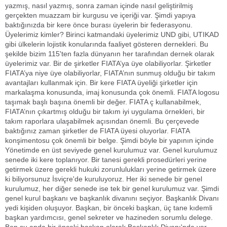
yazmış, nasıl yazmış, sonra zaman içinde nasıl geliştirilmiş
gerçekten muazzam bir kurgusu ve içeriği var. Şimdi yapıya
baktığınızda bir kere önce burası üyelerin bir federasyonu.
Üyelerimiz kimler? Birinci katmandaki üyelerimiz UND gibi, UTIKAD
gibi ülkelerin lojistik konularında faaliyet gösteren dernekleri. Bu
şekilde bizim 115'ten fazla dünyanın her tarafından dernek olarak
üyelerimiz var. Bir de şirketler FIATA’ya üye olabiliyorlar. Şirketler
FIATA’ya niye üye olabiliyorlar, FIATA’nın sunmuş olduğu bir takım
avantajları kullanmak için. Bir kere FIATA üyeliği şirketler için
markalaşma konusunda, imaj konusunda çok önemli. FIATA logosu
taşımak başlı başına önemli bir değer. FIATA ç kullanabilmek,
FIATA’nın çıkartmış olduğu bir takım iyi uygulama örnekleri, bir
takım raporlara ulaşabilmek açısından önemli. Bu çerçevede
baktığınız zaman şirketler de FIATA üyesi oluyorlar. FIATA
konşimentosu çok önemli bir belge. Şimdi böyle bir yapının içinde
Yönetimde en üst seviyede genel kurulumuz var. Genel kurulumuz
senede iki kere toplanıyor. Bir tanesi gerekli prosedürleri yerine
getirmek üzere gerekli hukuki zorunlulukları yerine getirmek üzere
ki biliyorsunuz İsviçre'de kuruluyoruz. Her iki senede bir genel
kurulumuz, her diğer senede ise tek bir genel kurulumuz var. Şimdi
genel kurul başkanı ve başkanlık divanını seçiyor. Başkanlık Divanı
yedi kişiden oluşuyor. Başkan, bir önceki başkan, üç tane kıdemli
başkan yardımcısı, genel sekreter ve hazineden sorumlu delege.
Ben şu anda bir önceki başkan olarak Başkanlık Divanı'nda yer