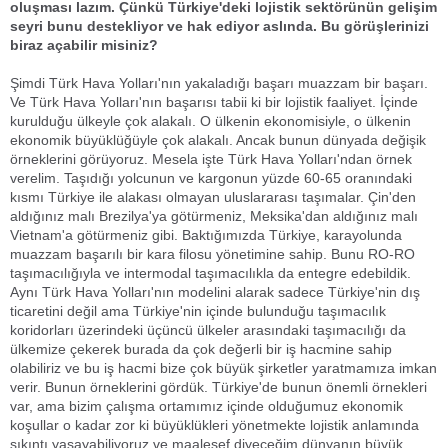
oluşması lazım. Çünkü Türkiye'deki lojistik sektörünün gelişim
seyri bunu destekliyor ve hak ediyor aslında. Bu görüşlerinizi
biraz açabilir misiniz?
Şimdi Türk Hava Yolları'nın yakaladığı başarı muazzam bir başarı.
Ve Türk Hava Yolları'nın başarısı tabii ki bir lojistik faaliyet. İçinde
kurulduğu ülkeyle çok alakalı. O ülkenin ekonomisiyle, o ülkenin
ekonomik büyüklüğüyle çok alakalı. Ancak bunun dünyada değişik
örneklerini görüyoruz. Mesela işte Türk Hava Yolları'ndan örnek
verelim. Taşıdığı yolcunun ve kargonun yüzde 60-65 oranındaki
kısmı Türkiye ile alakası olmayan uluslararası taşımalar. Çin'den
aldığınız malı Brezilya'ya götürmeniz, Meksika'dan aldığınız malı
Vietnam'a götürmeniz gibi. Baktığımızda Türkiye, karayolunda
muazzam başarılı bir kara filosu yönetimine sahip. Bunu RO-RO
taşımacılığıyla ve intermodal taşımacılıkla da entegre edebildik.
Aynı Türk Hava Yolları'nın modelini alarak sadece Türkiye'nin dış
ticaretini değil ama Türkiye'nin içinde bulunduğu taşımacılık
koridorları üzerindeki üçüncü ülkeler arasındaki taşımacılığı da
ülkemize çekerek burada da çok değerli bir iş hacmine sahip
olabiliriz ve bu iş hacmi bize çok büyük şirketler yaratmamıza imkan
verir. Bunun örneklerini gördük. Türkiye'de bunun önemli örnekleri
var, ama bizim çalışma ortamımız içinde olduğumuz ekonomik
koşullar o kadar zor ki büyüklükleri yönetmekte lojistik anlamında
sıkıntı yaşayabiliyoruz ve maalesef diyeceğim dünyanın büyük