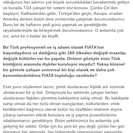
olduğunuz her adımın çok büyük sorumlulukları beraberinde geliyor
ve burada 7/24 çalışan bir sistem söz konusu. Çünkü Çin'den
başlayın, Kafkaslardan gelin, Türkiye'den geçin, Avrupa, oradan
Amerika derken bütün time zonlarında çalışmak durumundasınız.
Bunu bir de haftanın yedi günü yapmak ve gerektiğinde
seyahatlerinizle de birleştirmek durumundasınız. O anlamda çok
zor, ama bir o kadar da keyifli.
Bir Türk profesyoneli ve iş adamı olarak FIATA'nın
başındaydınız ve dediğiniz gibi 160 ülkeden değişik insanlar,
değişik kültürler var bu yapıda. Onların gözüyle sizin Türk
kimliğiniz arasında ilişkiler kuruluyor muydu? Yoksa küresel
bir görevle çalışan universal bir kişi olarak mı daha çok
konumlandırıldınız FIATA topluluğu nezdinde?
Evet şunu söylemem lazım; şimdi uluslararası lojistik adı üstünde
uluslararası bir iş dalı. Dolayısıyla bu sektörde çalışan herkes
uluslararası ilişkileri yönetme kabiliyetine sahip olmalı. Bu kabiliyete
sahip olmak da her türlü dinsel inançlardan, kültürlerden, etnik
kimliklerden bağımsız olarak bütün bu özellikleri sistemin dışına
çıkarıp tamamen teknik konulara ve iş yapma prosedürlerine
odaklanmanızı gerektiriyor. Bizim sektörümüz bu anlamda çok
gelişmiş bir sektör. Onlar için bu yeni bir şey değil, çünkü her gün
dünyanın her alanında, her bölgesinde operasyonları yapıyorlar,