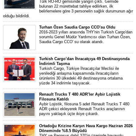
Türk RO-RO gemisinde yangın çıktı. Gemide
bulunan 22 mürettebat tahliye edilirken, ilk
belirlemelere göre 3 personelin sağlık durumunun ağır
olduğu bildirildi.
Turhan Özen Saudia Cargo CCO'su Oldu
2016-2023 yılları arasında THY'nin Turkish Cargo'dan
sorumlu Genel Müdür Yardımcısı olan Turhan Özen,
Saudia Cargo CCO' su olarak atandı.
Turkish Cargo’dan İhracatçıya 49 Destinasyonda
İndirimli Taşıma
Turkish Cargo, Türkiye İhracatçılar Meclisi ile
yenilediği anlaşma kapsamında ihracatçıların
ürünlerini 30 ülkedeki 49 destinasyona ortalama
yüzde 34 indirimle taşıyacak.
Renault Trucks T 480 ADR’ler Aybir Lojistik
Filosuna Katıldı
Aybir Lojistik, filosuna 5 adet Renault Trucks T 480
ADR çekici ekleyerek Renault Trucks araçlarının
payını yaklaşık üçte ikiye çıkardı.
Ortadoğu Krizine Karşın Hava Kargo Haziran 2026
Döneminde %8.5 Büyüdü
THY ve Pegasus dahil 370’in üzerinde havayolu