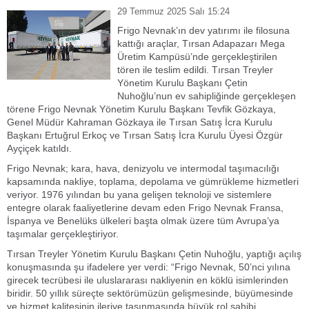
29 Temmuz 2025 Salı 15:24
Frigo Nevnak’ın dev yatırımı ile filosuna
kattığı araçlar, Tırsan Adapazarı Mega
Üretim Kampüsü’nde gerçekleştirilen
tören ile teslim edildi. Tırsan Treyler
Yönetim Kurulu Başkanı Çetin
Nuhoğlu’nun ev sahipliğinde gerçekleşen
törene Frigo Nevnak Yönetim Kurulu Başkanı Tevfik Gözkaya,
Genel Müdür Kahraman Gözkaya ile Tırsan Satış İcra Kurulu
Başkanı Ertuğrul Erkoç ve Tırsan Satış İcra Kurulu Üyesi Özgür
Ayçiçek katıldı.
Frigo Nevnak; kara, hava, denizyolu ve intermodal taşımacılığı
kapsamında nakliye, toplama, depolama ve gümrükleme hizmetleri
veriyor. 1976 yılından bu yana gelişen teknoloji ve sistemlere
entegre olarak faaliyetlerine devam eden Frigo Nevnak Fransa,
İspanya ve Benelüks ülkeleri başta olmak üzere tüm Avrupa’ya
taşımalar gerçekleştiriyor.
Tırsan Treyler Yönetim Kurulu Başkanı Çetin Nuhoğlu, yaptığı açılış
konuşmasında şu ifadelere yer verdi: “Frigo Nevnak, 50’nci yılına
girecek tecrübesi ile uluslararası nakliyenin en köklü isimlerinden
biridir. 50 yıllık süreçte sektörümüzün gelişmesinde, büyümesinde
ve hizmet kalitesinin ileriye taşınmasında büyük rol sahibi