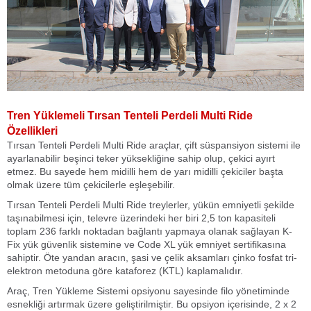
Tren Yüklemeli Tırsan Tenteli Perdeli Multi Ride
Özellikleri
Tırsan Tenteli Perdeli Multi Ride araçlar, çift süspansiyon sistemi ile
ayarlanabilir beşinci teker yüksekliğine sahip olup, çekici ayırt
etmez. Bu sayede hem midilli hem de yarı midilli çekiciler başta
olmak üzere tüm çekicilerle eşleşebilir.
Tırsan Tenteli Perdeli Multi Ride treylerler, yükün emniyetli şekilde
taşınabilmesi için, televre üzerindeki her biri 2,5 ton kapasiteli
toplam 236 farklı noktadan bağlantı yapmaya olanak sağlayan K-
Fix yük güvenlik sistemine ve Code XL yük emniyet sertifikasına
sahiptir. Öte yandan aracın, şasi ve çelik aksamları çinko fosfat tri-
elektron metoduna göre kataforez (KTL) kaplamalıdır.
Araç, Tren Yükleme Sistemi opsiyonu sayesinde filo yönetiminde
esnekliği artırmak üzere geliştirilmiştir. Bu opsiyon içerisinde, 2 x 2