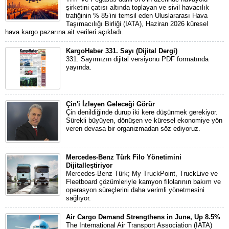
şirketini çatısı altında toplayan ve sivil havacılık
trafiğinin % 85’ini temsil eden Uluslararası Hava
Taşımacılığı Birliği (IATA), Haziran 2026 küresel
hava kargo pazarına ait verileri açıkladı.
KargoHaber 331. Sayı (Dijital Dergi)
331. Sayımızın dijital versiyonu PDF formatında
yayında.
Çin'i İzleyen Geleceği Görür
Çin denildiğinde durup iki kere düşünmek gerekiyor.
Sürekli büyüyen, dönüşen ve küresel ekonomiye yön
veren devasa bir organizmadan söz ediyoruz.
Mercedes-Benz Türk Filo Yönetimini
Dijitalleştiriyor
Mercedes-Benz Türk; My TruckPoint, TruckLive ve
Fleetboard çözümleriyle kamyon filolarının bakım ve
operasyon süreçlerini daha verimli yönetmesini
sağlıyor.
Air Cargo Demand Strengthens in June, Up 8.5%
The International Air Transport Association (IATA)