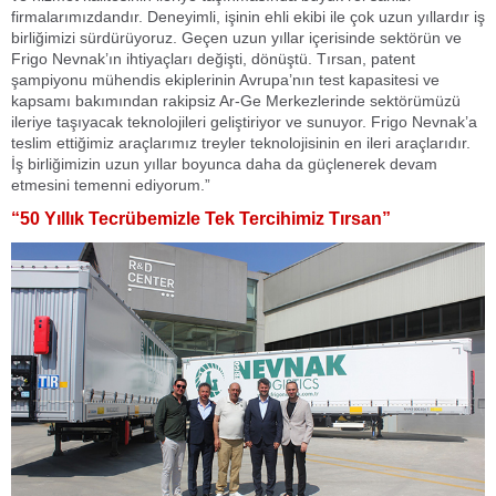
firmalarımızdandır. Deneyimli, işinin ehli ekibi ile çok uzun yıllardır iş
birliğimizi sürdürüyoruz. Geçen uzun yıllar içerisinde sektörün ve
Frigo Nevnak’ın ihtiyaçları değişti, dönüştü. Tırsan, patent
şampiyonu mühendis ekiplerinin Avrupa’nın test kapasitesi ve
kapsamı bakımından rakipsiz Ar-Ge Merkezlerinde sektörümüzü
ileriye taşıyacak teknolojileri geliştiriyor ve sunuyor. Frigo Nevnak’a
teslim ettiğimiz araçlarımız treyler teknolojisinin en ileri araçlarıdır.
İş birliğimizin uzun yıllar boyunca daha da güçlenerek devam
etmesini temenni ediyorum.”
“50 Yıllık Tecrübemizle Tek Tercihimiz Tırsan”