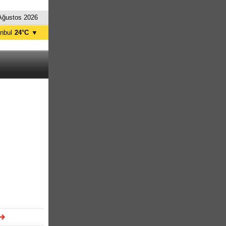
Ağustos 2026
anbul
24°C
▼
nkara
27°C