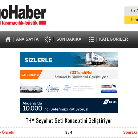
07 
İst
A
ANA SAYFA
SON DAKİKA
KATEGORİLER
THY Seyahat Seti Konseptini Geliştiriyor
Önceki
3
/ 4
Sonraki