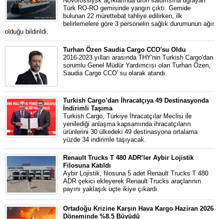
Novorossiysk açıklarında dron saldırısına uğrayan
Türk RO-RO gemisinde yangın çıktı. Gemide
bulunan 22 mürettebat tahliye edilirken, ilk
belirlemelere göre 3 personelin sağlık durumunun ağır
olduğu bildirildi.
Turhan Özen Saudia Cargo CCO'su Oldu
2016-2023 yılları arasında THY'nin Turkish Cargo'dan
sorumlu Genel Müdür Yardımcısı olan Turhan Özen,
Saudia Cargo CCO' su olarak atandı.
Turkish Cargo’dan İhracatçıya 49 Destinasyonda
İndirimli Taşıma
Turkish Cargo, Türkiye İhracatçılar Meclisi ile
yenilediği anlaşma kapsamında ihracatçıların
ürünlerini 30 ülkedeki 49 destinasyona ortalama
yüzde 34 indirimle taşıyacak.
Renault Trucks T 480 ADR’ler Aybir Lojistik
Filosuna Katıldı
Aybir Lojistik, filosuna 5 adet Renault Trucks T 480
ADR çekici ekleyerek Renault Trucks araçlarının
payını yaklaşık üçte ikiye çıkardı.
Ortadoğu Krizine Karşın Hava Kargo Haziran 2026
Döneminde %8.5 Büyüdü