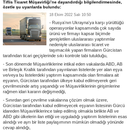
Tiflis Ticaret Müşavirliği’ne dayandırdığı bilgilendirmesinde,
özetle şu uyarılarda bulundu:
18 Ekim 2022 Salı 10:50
- Rusya'nın Ukrayna'ya karşı yürüttüğü
operasyonlar kapsamında çok sayıda
ürünü ve firmayı kapsar biçimde
genişletilen uluslararası yaptırımlar
nedeniyle uluslararası ticaret ve
taşımacılık yapan firmaların Gürcistan
tarafından ticari geçişlerinde sıkı kontrole tabi tutulduğu,
- Son dönemde Müşavirliklerine intikal eden vakalarda ABD, AB
ve Birleşik Krallık tarafından yayınlanan listelerde yer alan eşya
ve/veya bu listelerdeki yaptırım kapsamında olan firmalara ait
eşyanın, Gürcistan tarafından ülkeye kabul edilmeyerek geri
çevrilmesinde artış yaşandığı ve Müşavirliklerinin girişimlerine
rağmen idari kararın değişmediği,
- Sınırdan geri çevrilme vakalarına çözüm olmak üzere,
Gürcistan tarafından kabul edilmeyecek eşyanın listesinin Gürcü
idareden Müşavirliklerince talep edilmiş olmakla birlikte AB ve
ABD gibi ülkelerin ilan ettiği ve uyguladığı yaptırım listelerinin esas
alındığı ve ayrı bir liste paylaşımının mümkün olmadığı yönünde
cevap alındığı,