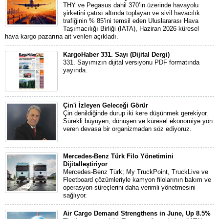
THY ve Pegasus dahil 370’in üzerinde havayolu
şirketini çatısı altında toplayan ve sivil havacılık
trafiğinin % 85’ini temsil eden Uluslararası Hava
Taşımacılığı Birliği (IATA), Haziran 2026 küresel
hava kargo pazarına ait verileri açıkladı.
KargoHaber 331. Sayı (Dijital Dergi)
331. Sayımızın dijital versiyonu PDF formatında
yayında.
Çin'i İzleyen Geleceği Görür
Çin denildiğinde durup iki kere düşünmek gerekiyor.
Sürekli büyüyen, dönüşen ve küresel ekonomiye yön
veren devasa bir organizmadan söz ediyoruz.
Mercedes-Benz Türk Filo Yönetimini
Dijitalleştiriyor
Mercedes-Benz Türk; My TruckPoint, TruckLive ve
Fleetboard çözümleriyle kamyon filolarının bakım ve
operasyon süreçlerini daha verimli yönetmesini
sağlıyor.
Air Cargo Demand Strengthens in June, Up 8.5%