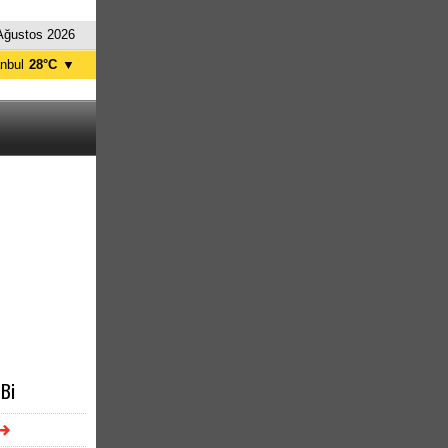
Ağustos 2026
anbul
28°C
▼
nkara
32°C
 Bi