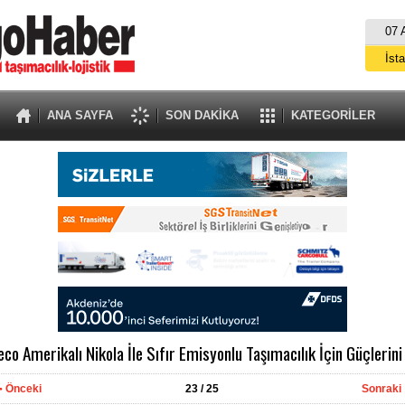
07 
İst
A
ANA SAYFA
SON DAKİKA
KATEGORİLER
eco Amerikalı Nikola İle Sıfır Emisyonlu Taşımacılık İçin Güçlerini
Önceki
23
/ 25
Sonraki