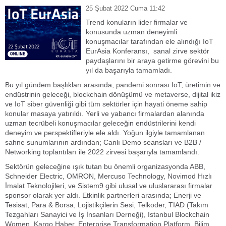
25 Şubat 2022 Cuma 11:42
Trend konuların lider firmalar ve
konusunda uzman deneyimli
konuşmacılar tarafından ele alındığı IoT
EurAsia Konferansı, sanal zirve sektör
paydaşlarını bir araya getirme görevini bu
yıl da başarıyla tamamladı.
Bu yıl gündem başlıkları arasında; pandemi sonrası IoT, üretimin ve
endüstrinin geleceği, blockchain dönüşümü ve metaverse, dijital ikiz
ve IoT siber güvenliği gibi tüm sektörler için hayati öneme sahip
konular masaya yatırıldı. Yerli ve yabancı firmalardan alanında
uzman tecrübeli konuşmacılar geleceğin endüstrilerini kendi
deneyim ve perspektifleriyle ele aldı. Yoğun ilgiyle tamamlanan
sahne sunumlarının ardından; Canlı Demo seansları ve B2B /
Networking toplantıları ile 2022 zirvesi başarıyla tamamlandı.
Sektörün geleceğine ışık tutan bu önemli organizasyonda ABB,
Schneider Electric, OMRON, Mercuso Technology, Novimod Hızlı
İmalat Teknolojileri, ve Sistem9 gibi ulusal ve uluslararası firmalar
sponsor olarak yer aldı. Etkinlik partnerleri arasında; Enerji ve
Tesisat, Para & Borsa, Lojistikçilerin Sesi, Telkoder, TIAD (Takım
Tezgahları Sanayici ve İş İnsanları Derneği), Istanbul Blockchain
Women, Kargo Haber, Enterprise Transformation Platform, Bilim