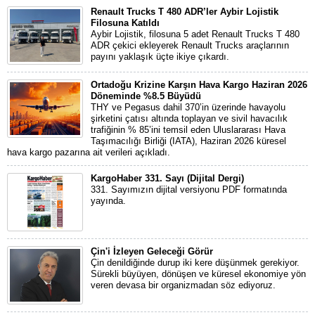
Renault Trucks T 480 ADR’ler Aybir Lojistik
Filosuna Katıldı
Aybir Lojistik, filosuna 5 adet Renault Trucks T 480
ADR çekici ekleyerek Renault Trucks araçlarının
payını yaklaşık üçte ikiye çıkardı.
Ortadoğu Krizine Karşın Hava Kargo Haziran 2026
Döneminde %8.5 Büyüdü
THY ve Pegasus dahil 370’in üzerinde havayolu
şirketini çatısı altında toplayan ve sivil havacılık
trafiğinin % 85’ini temsil eden Uluslararası Hava
Taşımacılığı Birliği (IATA), Haziran 2026 küresel
hava kargo pazarına ait verileri açıkladı.
KargoHaber 331. Sayı (Dijital Dergi)
331. Sayımızın dijital versiyonu PDF formatında
yayında.
Çin'i İzleyen Geleceği Görür
Çin denildiğinde durup iki kere düşünmek gerekiyor.
Sürekli büyüyen, dönüşen ve küresel ekonomiye yön
veren devasa bir organizmadan söz ediyoruz.