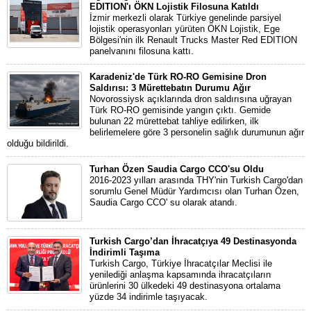
EDITION'ı ÖKN Lojistik Filosuna Katıldı
İzmir merkezli olarak Türkiye genelinde parsiyel
lojistik operasyonları yürüten ÖKN Lojistik, Ege
Bölgesi'nin ilk Renault Trucks Master Red EDITION
panelvanını filosuna kattı.
Karadeniz'de Türk RO-RO Gemisine Dron
Saldırısı: 3 Mürettebatın Durumu Ağır
Novorossiysk açıklarında dron saldırısına uğrayan
Türk RO-RO gemisinde yangın çıktı. Gemide
bulunan 22 mürettebat tahliye edilirken, ilk
belirlemelere göre 3 personelin sağlık durumunun ağır
olduğu bildirildi.
Turhan Özen Saudia Cargo CCO'su Oldu
2016-2023 yılları arasında THY'nin Turkish Cargo'dan
sorumlu Genel Müdür Yardımcısı olan Turhan Özen,
Saudia Cargo CCO' su olarak atandı.
Turkish Cargo’dan İhracatçıya 49 Destinasyonda
İndirimli Taşıma
Turkish Cargo, Türkiye İhracatçılar Meclisi ile
yenilediği anlaşma kapsamında ihracatçıların
ürünlerini 30 ülkedeki 49 destinasyona ortalama
yüzde 34 indirimle taşıyacak.