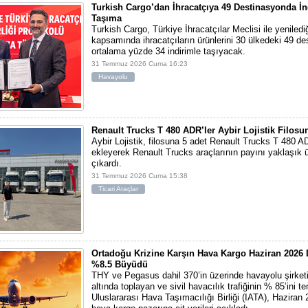
Turkish Cargo’dan İhracatçıya 49 Destinasyonda İn
Taşıma
Turkish Cargo, Türkiye İhracatçılar Meclisi ile yeniled
kapsamında ihracatçıların ürünlerini 30 ülkedeki 49 d
ortalama yüzde 34 indirimle taşıyacak.
31 Temmuz 2026 Cuma 16:23
Havayolu
Renault Trucks T 480 ADR’ler Aybir Lojistik Filosun
Aybir Lojistik, filosuna 5 adet Renault Trucks T 480 A
ekleyerek Renault Trucks araçlarının payını yaklaşık ü
çıkardı.
31 Temmuz 2026 Cuma 15:38
Ticari Araçlar
Ortadoğu Krizine Karşın Hava Kargo Haziran 202
%8.5 Büyüdü
THY ve Pegasus dahil 370’in üzerinde havayolu şirketi
altında toplayan ve sivil havacılık trafiğinin % 85’ini t
Uluslararası Hava Taşımacılığı Birliği (IATA), Haziran