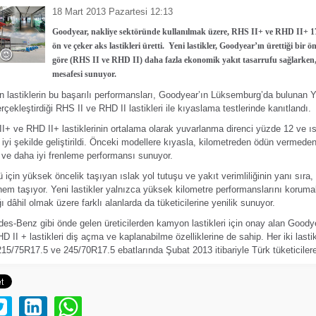
18 Mart 2013 Pazartesi 12:13
Goodyear, nakliye sektöründe kullanılmak üzere, RHS II+ ve RHD II+ 1
ön ve çeker aks lastikleri üretti.
Yeni lastikler, Goodyear’ın ürettiği bir ö
göre (RHS II ve RHD II) daha fazla ekonomik yakıt tasarrufu sağlarken,
mesafesi sunuyor.
n lastiklerin bu başarılı performansları, Goodyear’ın Lüksemburg’da bulunan Y
çekleştirdiği RHS II ve RHD II lastikleri ile kıyaslama testlerinde kanıtlandı.
I+ ve RHD II+ lastiklerinin ortalama olarak yuvarlanma direnci yüzde 12 ve ıs
iyi şekilde geliştirildi. Önceki modellere kıyasla, kilometreden ödün vermed
u ve daha iyi frenleme performansı sunuyor.
 için yüksek öncelik taşıyan ıslak yol tutuşu ve yakıt verimliliğinin yanı sıra,
em taşıyor. Yeni lastikler yalnızca yüksek kilometre performanslarını koruma
ğı dâhil olmak üzere farklı alanlarda da tüketicilerine yenilik sunuyor.
s-Benz gibi önde gelen üreticilerden kamyon lastikleri için onay alan Goody
 II + lastikleri diş açma ve kaplanabilme özelliklerine de sahip. Her iki lasti
15/75R17.5 ve 245/70R17.5 ebatlarında Şubat 2013 itibariyle Türk tüketiciler