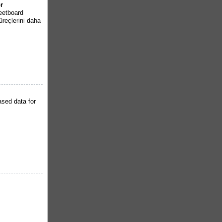
r
eetboard
reçlerini daha
ased data for