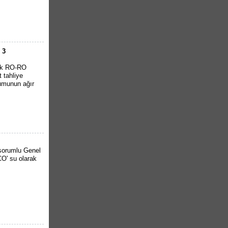
 3
ürk RO-RO
 tahliye
rumunun ağır
 sorumlu Genel
O' su olarak