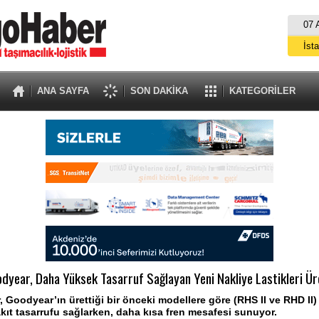
07 
İst
A
ANA SAYFA
SON DAKİKA
KATEGORİLER
dyear, Daha Yüksek Tasarruf Sağlayan Yeni Nakliye Lastikleri Ür
r, Goodyear’ın ürettiği bir önceki modellere göre (RHS II ve RHD II)
ıt tasarrufu sağlarken, daha kısa fren mesafesi sunuyor.