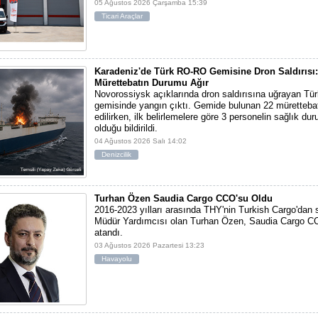
05 Ağustos 2026 Çarşamba 15:39
Ticari Araçlar
Karadeniz'de Türk RO-RO Gemisine Dron Saldırısı:
Mürettebatın Durumu Ağır
Novorossiysk açıklarında dron saldırısına uğrayan T
gemisinde yangın çıktı. Gemide bulunan 22 mürettebat
edilirken, ilk belirlemelere göre 3 personelin sağlık du
olduğu bildirildi.
04 Ağustos 2026 Salı 14:02
Denizcilik
Turhan Özen Saudia Cargo CCO'su Oldu
2016-2023 yılları arasında THY'nin Turkish Cargo'dan
Müdür Yardımcısı olan Turhan Özen, Saudia Cargo CC
atandı.
03 Ağustos 2026 Pazartesi 13:23
Havayolu