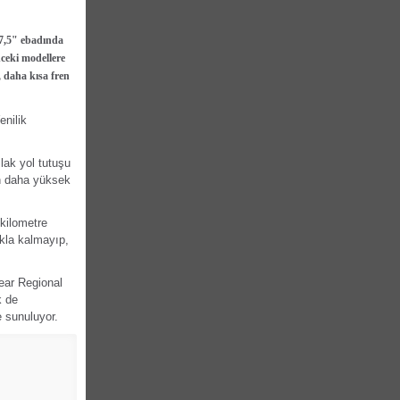
7,5" ebadında
nceki modellere
 daha kısa fren
enilik
lak yol tutuşu
en daha yüksek
 kilometre
kla kalmayıp,
ear Regional
k de
e sunuluyor.