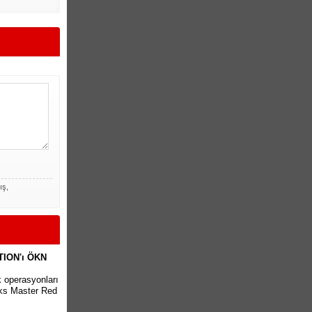
ış,
ITION'ı ÖKN
k operasyonları
cks Master Red