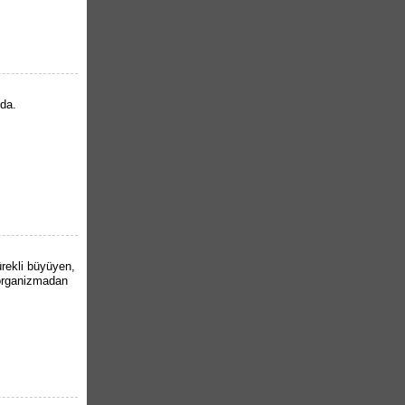
nda.
ürekli büyüyen,
organizmadan