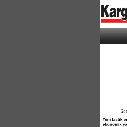
Goo
Yeni lastikle
ekonomik yak