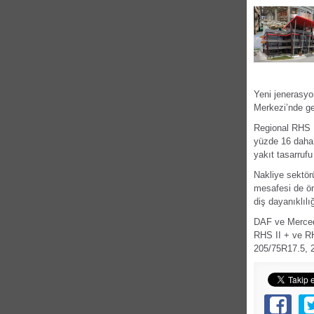
Yeni jenerasyo
Merkezi’nde ger
Regional RHS I
yüzde 16 daha 
yakıt tasarruf
Nakliye sektörü
mesafesi de ön
diş dayanıklılı
DAF ve Mercede
RHS II + ve RHD
205/75R17.5, 2