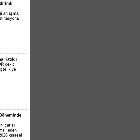
dirimli
iği anlaşma
estinasyona
a Katıldı
DR çekici
çte ikiye
6 Döneminde
ni çatısı
emsil eden
 2026 küresel