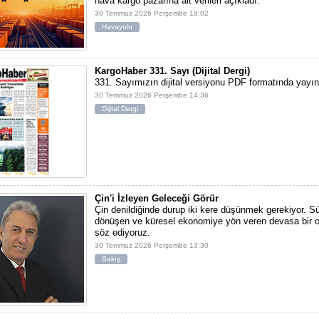
hava kargo pazarına ait verileri açıkladı.
30 Temmuz 2026 Perşembe 19:02
Havayolu
KargoHaber 331. Sayı (Dijital Dergi)
331. Sayımızın dijital versiyonu PDF formatında yayı
30 Temmuz 2026 Perşembe 14:36
Dijital Dergi
Çin'i İzleyen Geleceği Görür
Çin denildiğinde durup iki kere düşünmek gerekiyor. S
dönüşen ve küresel ekonomiye yön veren devasa bir 
söz ediyoruz.
30 Temmuz 2026 Perşembe 13:30
Bakış