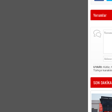
Yorumlar
UYARI:
Küfür, h
Türkçe karakte
SON DAKİKA