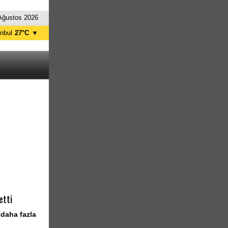
Ağustos 2026
anbul
27°C
▼
nkara
31°C
etti
 daha fazla