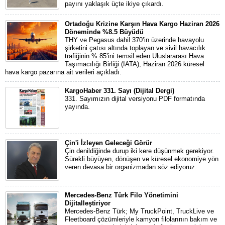
payını yaklaşık üçte ikiye çıkardı.
Ortadoğu Krizine Karşın Hava Kargo Haziran 2026
Döneminde %8.5 Büyüdü
THY ve Pegasus dahil 370’in üzerinde havayolu
şirketini çatısı altında toplayan ve sivil havacılık
trafiğinin % 85’ini temsil eden Uluslararası Hava
Taşımacılığı Birliği (IATA), Haziran 2026 küresel
hava kargo pazarına ait verileri açıkladı.
KargoHaber 331. Sayı (Dijital Dergi)
331. Sayımızın dijital versiyonu PDF formatında
yayında.
Çin'i İzleyen Geleceği Görür
Çin denildiğinde durup iki kere düşünmek gerekiyor.
Sürekli büyüyen, dönüşen ve küresel ekonomiye yön
veren devasa bir organizmadan söz ediyoruz.
Mercedes-Benz Türk Filo Yönetimini
Dijitalleştiriyor
Mercedes-Benz Türk; My TruckPoint, TruckLive ve
Fleetboard çözümleriyle kamyon filolarının bakım ve