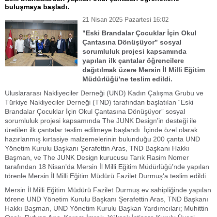
buluşmaya başladı.
21 Nisan 2025 Pazartesi 16:02
"Eski Brandalar Çocuklar İçin Okul
Çantasına Dönüşüyor” sosyal
sorumluluk projesi kapsamında
yapılan ilk çantalar öğrencilere
dağıtılmak üzere Mersin İl Milli Eğitim
Müdürlüğü'ne teslim edildi.
Uluslararası Nakliyeciler Derneği (UND) Kadın Çalışma Grubu ve
Türkiye Nakliyeciler Derneği (TND) tarafından başlatılan “Eski
Brandalar Çocuklar İçin Okul Çantasına Dönüşüyor” sosyal
sorumluluk projesi kapsamında The JUNK Design’in desteği ile
üretilen ilk çantalar teslim edilmeye başlandı. İçinde özel olarak
hazırlanmış kırtasiye malzemelerinin bulunduğu 200 çanta UND
Yönetim Kurulu Başkanı Şerafettin Aras, TND Başkanı Hakkı
Başman, ve The JUNK Design kurucusu Tarık Rasim Nomer
tarafından 18 Nisan'da Mersin İl Milli Eğitim Müdürlüğü’nde yapılan
törenle Mersin İl Milli Eğitim Müdürü Fazilet Durmuş'a teslim edildi.
Mersin İl Milli Eğitim Müdürü Fazilet Durmuş ev sahipliğinde yapılan
törene UND Yönetim Kurulu Başkanı Şerafettin Aras, TND Başkanı
Hakkı Başman, UND Yönetim Kurulu Başkan Yardımcıları; Muhittin