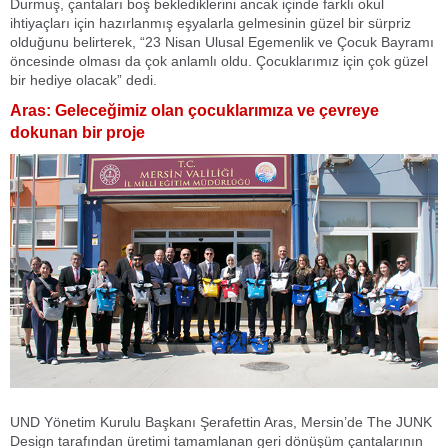
Durmuş, çantaları boş beklediklerini ancak içinde farklı okul
ihtiyaçları için hazırlanmış eşyalarla gelmesinin güzel bir sürpriz
olduğunu belirterek, “23 Nisan Ulusal Egemenlik ve Çocuk Bayramı
öncesinde olması da çok anlamlı oldu. Çocuklarımız için çok güzel
bir hediye olacak” dedi.
Aras: Geleceğimiz olan çocuklarımıza ve çevreye
dokunan bir proje
UND Yönetim Kurulu Başkanı Şerafettin Aras, Mersin’de The JUNK
Design tarafından üretimi tamamlanan geri dönüşüm çantalarının