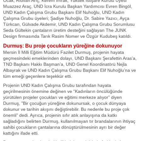
Ocak, Rıdvan Arıç, Kerem İmrak, Yüksek İstişare Kurulu Üyesi
Muazzez Araç, UND İcra Kurulu Başkan Yardımcısı Evren Bingöl,
UND Kadın Çalışma Grubu Başkanı Elif Nuhoğlu, UND Kadın
Çalışma Grubu üyeleri; Şadiye Nuhoğlu, Dr. Sabire Yazıcı, Ayça
Türkcan, Gülvade Akdemir, UND Kadın Çalışma Grubu Sorumlusu
Seda Gültekin çantaların üretim desteğini sağlayan The JUNK
Design firmasında Tarık Rasim Nomer ve Özgür Kudubeş katıldı.
Durmuş: Bu proje çocukların yüreğine dokunuyor
Mersin İl Milli Eğitim Müdürü Fazilet Durmuş, projenin hayata
geçmesindeki emeklerinden dolayı, UND Başkanı Şerafettin Aras’a,
TND Başkanı Hakkı Başman’a, UND Genel Koordinatörü Nejla
Albayrak ve UND Kadın Çalışma Grubu Başkanı Elif Nuhoğlu’na ve
tüm emeği geçenlere teşekkür etti.
Projenin UND Kadın Çalışma Grubu tarafından hayata
geçirilmesinin önemine değinen ve “Kadınların öncülüğünde
yürütülen projeler çocukları ve eğitimi merkeze alıyor” diyen
Durmuş, "Bir çocuğun yüreğine dokunursak, o çocuk dünyaya
dokunur ve tarihin akışını değiştirebilir. Bu nedenle bu proje çok
önemli" dedi. Ayrıca, projenin sıfır atık anlayışına da katkı
sağladığını belirten Durmuş, kullanılmayan tır brandalarının ihtiyaç
sahibi çocukların çantalarına dönüştürülmesinin ayrı bir değer
kattığını ifade etti.