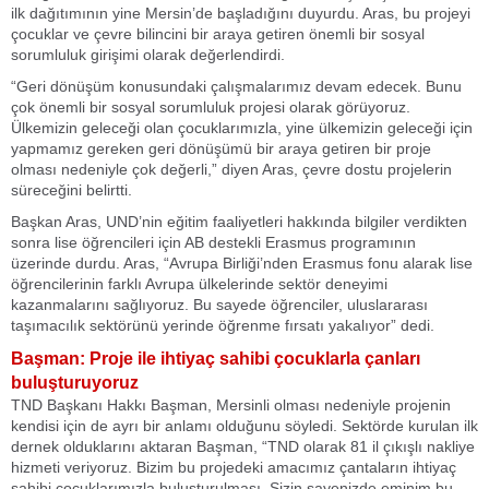
ilk dağıtımının yine Mersin’de başladığını duyurdu. Aras, bu projeyi
çocuklar ve çevre bilincini bir araya getiren önemli bir sosyal
sorumluluk girişimi olarak değerlendirdi.
“Geri dönüşüm konusundaki çalışmalarımız devam edecek. Bunu
çok önemli bir sosyal sorumluluk projesi olarak görüyoruz.
Ülkemizin geleceği olan çocuklarımızla, yine ülkemizin geleceği için
yapmamız gereken geri dönüşümü bir araya getiren bir proje
olması nedeniyle çok değerli,” diyen Aras, çevre dostu projelerin
süreceğini belirtti.
Başkan Aras, UND’nin eğitim faaliyetleri hakkında bilgiler verdikten
sonra lise öğrencileri için AB destekli Erasmus programının
üzerinde durdu. Aras, “Avrupa Birliği’nden Erasmus fonu alarak lise
öğrencilerinin farklı Avrupa ülkelerinde sektör deneyimi
kazanmalarını sağlıyoruz. Bu sayede öğrenciler, uluslararası
taşımacılık sektörünü yerinde öğrenme fırsatı yakalıyor” dedi.
Başman: Proje ile ihtiyaç sahibi çocuklarla çanları
buluşturuyoruz
TND Başkanı Hakkı Başman, Mersinli olması nedeniyle projenin
kendisi için de ayrı bir anlamı olduğunu söyledi. Sektörde kurulan ilk
dernek olduklarını aktaran Başman, “TND olarak 81 il çıkışlı nakliye
hizmeti veriyoruz. Bizim bu projedeki amacımız çantaların ihtiyaç
sahibi çocuklarımızla buluşturulması. Sizin sayenizde eminim bu