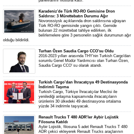
panelvanını filosuna kattı.
Karadeniz'de Türk RO-RO Gemisine Dron
Saldırısı: 3 Mürettebatın Durumu Ağır
Novorossiysk açıklarında dron saldırısına uğrayan
Türk RO-RO gemisinde yangın çıktı. Gemide
bulunan 22 mürettebat tahliye edilirken, ilk
belirlemelere göre 3 personelin sağlık durumunun ağır
olduğu bildirildi.
Turhan Özen Saudia Cargo CCO'su Oldu
2016-2023 yılları arasında THY'nin Turkish Cargo'dan
sorumlu Genel Müdür Yardımcısı olan Turhan Özen,
Saudia Cargo CCO' su olarak atandı.
Turkish Cargo’dan İhracatçıya 49 Destinasyonda
İndirimli Taşıma
Turkish Cargo, Türkiye İhracatçılar Meclisi ile
yenilediği anlaşma kapsamında ihracatçıların
ürünlerini 30 ülkedeki 49 destinasyona ortalama
yüzde 34 indirimle taşıyacak.
Renault Trucks T 480 ADR’ler Aybir Lojistik
Filosuna Katıldı
Aybir Lojistik, filosuna 5 adet Renault Trucks T 480
ADR çekici ekleyerek Renault Trucks araçlarının