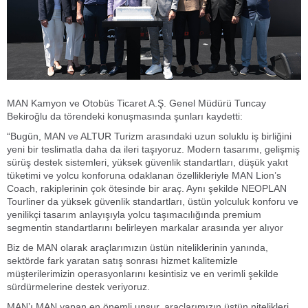
MAN Kamyon ve Otobüs Ticaret A.Ş. Genel Müdürü Tuncay
Bekiroğlu da törendeki konuşmasında şunları kaydetti:
“Bugün, MAN ve ALTUR Turizm arasındaki uzun soluklu iş birliğini
yeni bir teslimatla daha da ileri taşıyoruz. Modern tasarımı, gelişmiş
sürüş destek sistemleri, yüksek güvenlik standartları, düşük yakıt
tüketimi ve yolcu konforuna odaklanan özellikleriyle MAN Lion’s
Coach, rakiplerinin çok ötesinde bir araç. Aynı şekilde NEOPLAN
Tourliner da yüksek güvenlik standartları, üstün yolculuk konforu ve
yenilikçi tasarım anlayışıyla yolcu taşımacılığında premium
segmentin standartlarını belirleyen markalar arasında yer alıyor
Biz de MAN olarak araçlarımızın üstün niteliklerinin yanında,
sektörde fark yaratan satış sonrası hizmet kalitemizle
müşterilerimizin operasyonlarını kesintisiz ve en verimli şekilde
sürdürmelerine destek veriyoruz.
MAN’ı MAN yapan en önemli unsur, araçlarımızın üstün nitelikleri,