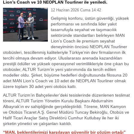
Lion’s Coach ve 10 NEOPLAN Tourliner ile yeniledi.
12 Haziran 2026 Cuma 14:42
Gelişmiş konforu, üstün güvenliği, yüksek
performansı ve sınıfında lider yakıt
tasarrufuyla seyahat ve taşımacılık
sektöründe standartları belirleyen MAN
Lion’s Coach ile premium seyahat
deneyiminin öncüsü NEOPLAN Tourliner
otobüsleri, tescillenmiş kaliteleriyle Türkiye’nin dev firmalarının ilk
tercihi olmaya devam ediyor. Uluslararası arenada kazandıkları
prestijli ödüller ve yüksek operasyonel verimlilikleriyle öne çıkan bu
otobüsler, ALTUR Turizm’in yeni yatırımında da tercih edilen
modeller oldu. Şirket, büyüme hedefleri doğrultusunda filosuna 20
adet MAN Lion’s Coach ve 10 adet de NEOPLAN Tourliner olmak
üzere toplam 30 adet yeni otobüs kattı.
ALTUR Turizm’in Bahçelievler’deki tesislerinde düzenlenen teslimat
töreni, ALTUR Turizm Yönetim Kurulu Başkanı Abdurrahim
Albayrak’ın ev sahipliğinde gerçekleştirildi. Törene, MAN Kamyon
ve Otobüs Ticaret A.Ş. Genel Müdürü Tuncay Bekiroğlu, Otobüs ve
Hafif Ticari Araçlar Satış Direktörü Cumhur Kutlubay ile her iki
şirketin yönetici ve çalışanları katıldı.
“MAN, beklentilerimizi karşılayan güvenilir bir çözüm ortağı”