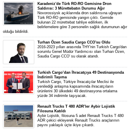
Karadeniz'de Türk RO-RO Gemisine Dron
Saldırısı: 3 Mürettebatın Durumu Ağır
Novorossiysk açıklarında dron saldırısına uğrayan
Türk RO-RO gemisinde yangın çıktı. Gemide
bulunan 22 mürettebat tahliye edilirken, ilk
belirlemelere göre 3 personelin sağlık durumunun ağır
olduğu bildirildi.
Turhan Özen Saudia Cargo CCO'su Oldu
2016-2023 yılları arasında THY'nin Turkish Cargo'dan
sorumlu Genel Müdür Yardımcısı olan Turhan Özen,
Saudia Cargo CCO' su olarak atandı.
Turkish Cargo’dan İhracatçıya 49 Destinasyonda
İndirimli Taşıma
Turkish Cargo, Türkiye İhracatçılar Meclisi ile
yenilediği anlaşma kapsamında ihracatçıların
ürünlerini 30 ülkedeki 49 destinasyona ortalama
yüzde 34 indirimle taşıyacak.
Renault Trucks T 480 ADR’ler Aybir Lojistik
Filosuna Katıldı
Aybir Lojistik, filosuna 5 adet Renault Trucks T 480
ADR çekici ekleyerek Renault Trucks araçlarının
payını yaklaşık üçte ikiye çıkardı.