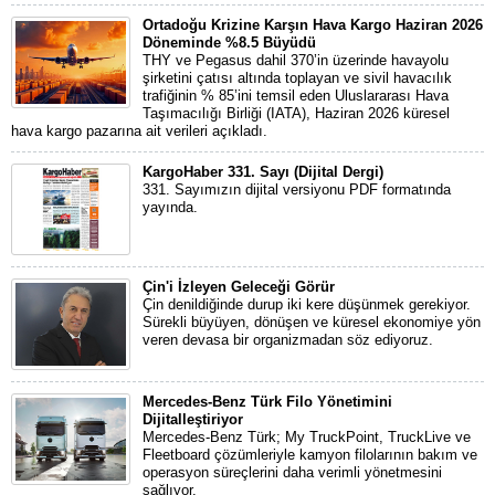
Ortadoğu Krizine Karşın Hava Kargo Haziran 2026
Döneminde %8.5 Büyüdü
THY ve Pegasus dahil 370’in üzerinde havayolu
şirketini çatısı altında toplayan ve sivil havacılık
trafiğinin % 85’ini temsil eden Uluslararası Hava
Taşımacılığı Birliği (IATA), Haziran 2026 küresel
hava kargo pazarına ait verileri açıkladı.
KargoHaber 331. Sayı (Dijital Dergi)
331. Sayımızın dijital versiyonu PDF formatında
yayında.
Çin'i İzleyen Geleceği Görür
Çin denildiğinde durup iki kere düşünmek gerekiyor.
Sürekli büyüyen, dönüşen ve küresel ekonomiye yön
veren devasa bir organizmadan söz ediyoruz.
Mercedes-Benz Türk Filo Yönetimini
Dijitalleştiriyor
Mercedes-Benz Türk; My TruckPoint, TruckLive ve
Fleetboard çözümleriyle kamyon filolarının bakım ve
operasyon süreçlerini daha verimli yönetmesini
sağlıyor.