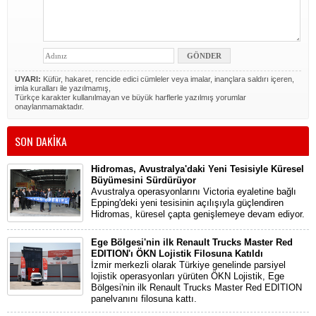
UYARI:
Küfür, hakaret, rencide edici cümleler veya imalar, inançlara saldırı içeren,
imla kuralları ile yazılmamış,
Türkçe karakter kullanılmayan ve büyük harflerle yazılmış yorumlar
onaylanmamaktadır.
SON DAKİKA
Hidromas, Avustralya'daki Yeni Tesisiyle Küresel
Büyümesini Sürdürüyor
Avustralya operasyonlarını Victoria eyaletine bağlı
Epping'deki yeni tesisinin açılışıyla güçlendiren
Hidromas, küresel çapta genişlemeye devam ediyor.
Ege Bölgesi'nin ilk Renault Trucks Master Red
EDITION'ı ÖKN Lojistik Filosuna Katıldı
İzmir merkezli olarak Türkiye genelinde parsiyel
lojistik operasyonları yürüten ÖKN Lojistik, Ege
Bölgesi'nin ilk Renault Trucks Master Red EDITION
panelvanını filosuna kattı.