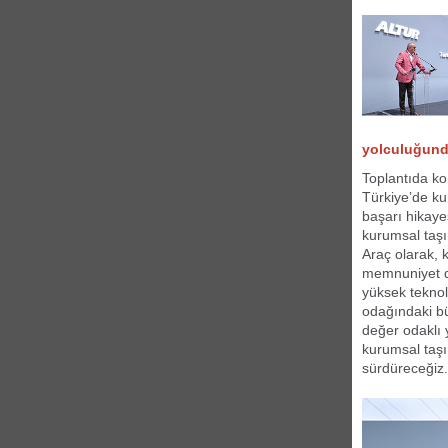
yolculuğund
Toplantıda ko
Türkiye’de ku
başarı hikayes
kurumsal taşı
Araç olarak, 
memnuniyet du
yüksek teknolo
odağındaki bü
değer odaklı
kurumsal taşı
sürdüreceğiz.