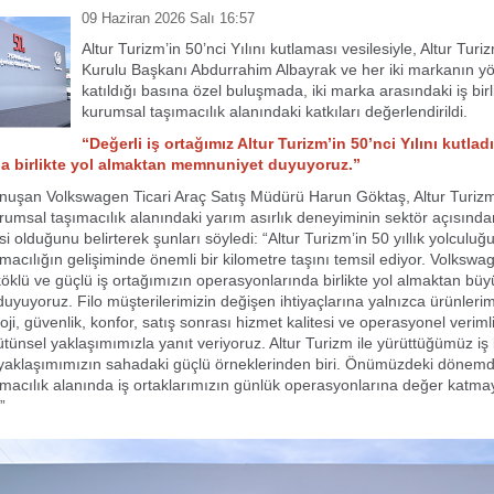
09 Haziran 2026 Salı 16:57
Altur Turizm’in 50’nci Yılını kutlaması vesilesiyle, Altur Tur
Kurulu Başkanı Abdurrahim Albayrak ve her iki markanın yön
katıldığı basına özel buluşmada, iki marka arasındaki iş birl
kurumsal taşımacılık alanındaki katkıları değerlendirildi.
“Değerli iş ortağımız Altur Turizm’in 50’nci Yılını kutlad
a birlikte yol almaktan memnuniyet duyuyoruz.”
nuşan Volkswagen Ticari Araç Satış Müdürü Harun Göktaş, Altur Turizm
rumsal taşımacılık alanındaki yarım asırlık deneyiminin sektör açısında
i olduğunu belirterek şunları söyledi: “Altur Turizm’in 50 yıllık yolculuğ
macılığın gelişiminde önemli bir kilometre taşını temsil ediyor. Volkswag
köklü ve güçlü iş ortağımızın operasyonlarında birlikte yol almaktan büy
yuyoruz. Filo müşterilerimizin değişen ihtiyaçlarına yalnızca ürünlerimi
ji, güvenlik, konfor, satış sonrası hizmet kalitesi ve operasyonel verimli
tünsel yaklaşımımızla yanıt veriyoruz. Altur Turizm ile yürüttüğümüz iş b
 yaklaşımımızın sahadaki güçlü örneklerinden biri. Önümüzdeki dönem
macılık alanında iş ortaklarımızın günlük operasyonlarına değer katma
”