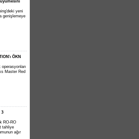
 Büyümesini
ing'deki yeni
pta genişlemeye
ITION'ı ÖKN
k operasyonları
cks Master Red
 3
ürk RO-RO
 tahliye
rumunun ağır