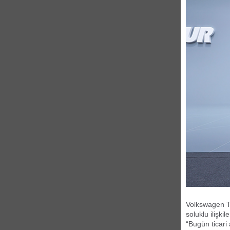
Volkswagen Ti
soluklu ilişk
“Bugün ticari