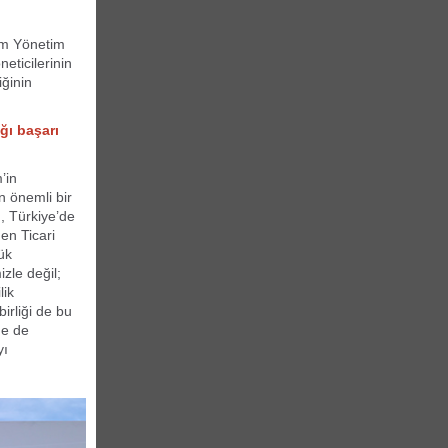
izm Yönetim
eticilerinin
iğinin
ığı başarı
’in
n önemli bir
u, Türkiye’de
en Ticari
ük
zle değil;
lik
irliği de bu
de de
yı