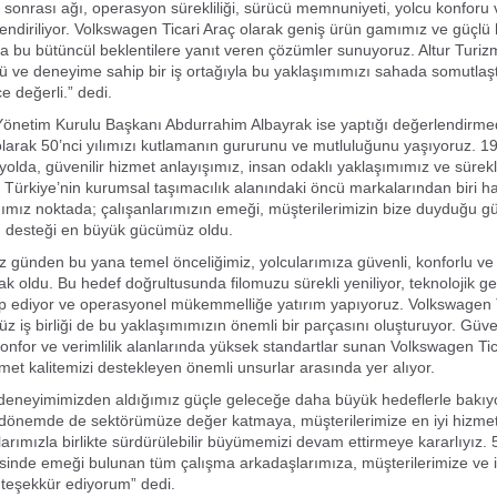
ş sonrası ağı, operasyon sürekliliği, sürücü memnuniyeti, yolcu konforu v
rlendiriliyor. Volkswagen Ticari Araç olarak geniş ürün gamımız ve güçlü
a bu bütüncül beklentilere yanıt veren çözümler sunuyoruz. Altur Turizm
ü ve deneyime sahip bir iş ortağıyla bu yaklaşımımızı sahada somutlaş
e değerli.” dedi.
Yönetim Kurulu Başkanı Abdurrahim Albayrak ise yaptığı değerlendirmed
olarak 50’nci yılımızı kutlamanın gururunu ve mutluluğunu yaşıyoruz. 19
 yolda, güvenilir hizmet anlayışımız, insan odaklı yaklaşımımız ve sürekl
Türkiye’nin kurumsal taşımacılık alanındaki öncü markalarından biri hal
ımız noktada; çalışanlarımızın emeği, müşterilerimizin bize duyduğu g
n desteği en büyük gücümüz oldu.
günden bu yana temel önceliğimiz, yolcularımıza güvenli, konforlu ve k
k oldu. Bu hedef doğrultusunda filomuzu sürekli yeniliyor, teknolojik ge
p ediyor ve operasyonel mükemmelliğe yatırım yapıyoruz. Volkswagen Ti
 iş birliği de bu yaklaşımımızın önemli bir parçasını oluşturuyor. Güve
 konfor ve verimlilik alanlarında yüksek standartlar sunan Volkswagen Tic
zmet kalitemizi destekleyen önemli unsurlar arasında yer alıyor.
 deneyimimizden aldığımız güçle geleceğe daha büyük hedeflerle bakıy
önemde de sektörümüze değer katmaya, müşterilerimize en iyi hizme
larımızla birlikte sürdürülebilir büyümemizi devam ettirmeye kararlıyız. 5
sinde emeği bulunan tüm çalışma arkadaşlarımıza, müşterilerimize ve 
 teşekkür ediyorum” dedi.