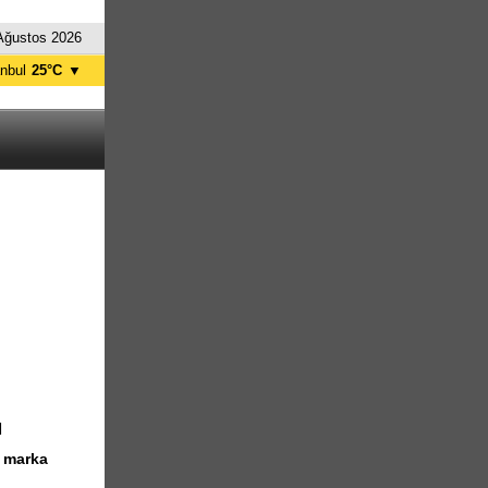
Ağustos 2026
anbul
25°C
▼
nkara
28°C
ı
i marka