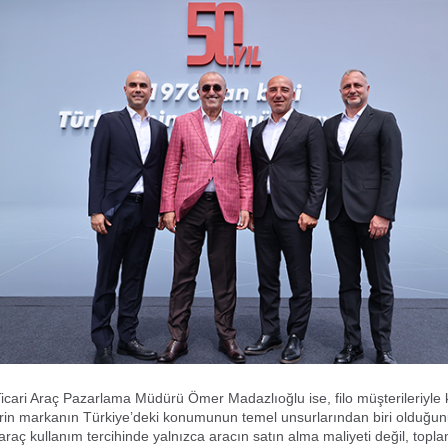
cari Araç Pazarlama Müdürü Ömer Madazlıoğlu ise, filo müşterileriyle
ilerin markanın Türkiye’deki konumunun temel unsurlarından biri olduğun
 araç kullanım tercihinde yalnızca aracın satın alma maliyeti değil, top