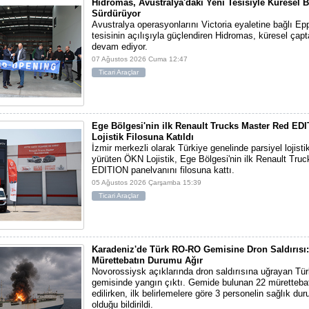
Hidromas, Avustralya'daki Yeni Tesisiyle Küresel
Sürdürüyor
Avustralya operasyonlarını Victoria eyaletine bağlı Epp
tesisinin açılışıyla güçlendiren Hidromas, küresel ça
devam ediyor.
07 Ağustos 2026 Cuma 12:47
Ticari Araçlar
Ege Bölgesi'nin ilk Renault Trucks Master Red ED
Lojistik Filosuna Katıldı
İzmir merkezli olarak Türkiye genelinde parsiyel lojisti
yürüten ÖKN Lojistik, Ege Bölgesi'nin ilk Renault Tru
EDITION panelvanını filosuna kattı.
05 Ağustos 2026 Çarşamba 15:39
Ticari Araçlar
Karadeniz'de Türk RO-RO Gemisine Dron Saldırısı:
Mürettebatın Durumu Ağır
Novorossiysk açıklarında dron saldırısına uğrayan T
gemisinde yangın çıktı. Gemide bulunan 22 mürettebat
edilirken, ilk belirlemelere göre 3 personelin sağlık du
olduğu bildirildi.