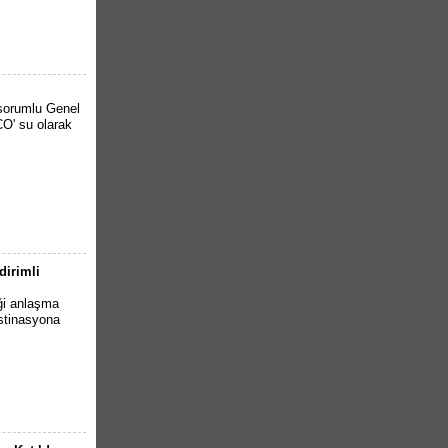
 sorumlu Genel
O' su olarak
dirimli
iği anlaşma
estinasyona