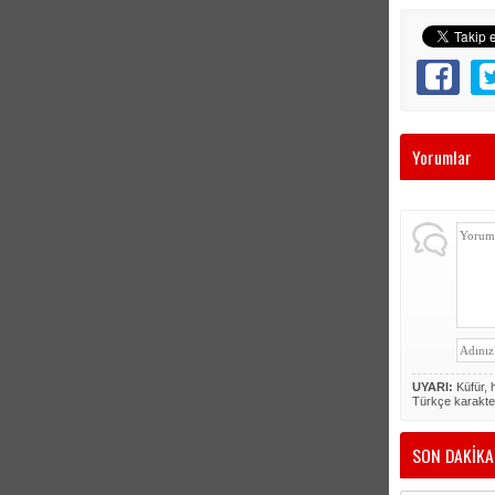
Yorumlar
UYARI:
Küfür, h
Türkçe karakte
SON DAKİKA