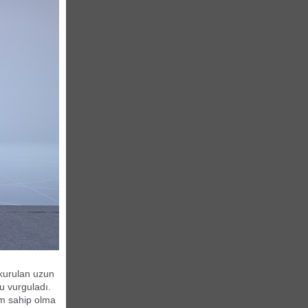
 kurulan uzun
u vurguladı.
lam sahip olma