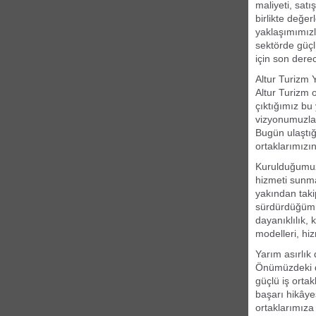
maliyeti, satı
birlikte değe
yaklaşımımızl
sektörde güçl
için son derec
Altur Turizm 
Altur Turizm 
çıktığımız bu
vizyonumuzla 
Bugün ulaştığ
ortaklarımızı
Kurulduğumuz 
hizmeti sunma
yakından taki
sürdürdüğümüz
dayanıklılık,
modelleri, hi
Yarım asırlık
Önümüzdeki d
güçlü iş ortak
başarı hikâye
ortaklarımıza