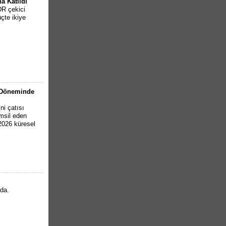
a Katıldı
DR çekici
çte ikiye
6 Döneminde
ni çatısı
emsil eden
 2026 küresel
nda.