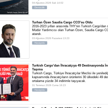
04 Ağustos 2026 Salı 14:02
Denizcilik
Turhan Özen Saudia Cargo CCO'su Oldu
2016-2023 yılları arasında THY'nin Turkish Cargo'dan
Müdür Yardımcısı olan Turhan Özen, Saudia Cargo CC
atandı.
03 Ağustos 2026 Pazartesi 13:23
Havayolu
Turkish Cargo’dan İhracatçıya 49 Destinasyonda İn
Taşıma
Turkish Cargo, Türkiye İhracatçılar Meclisi ile yeniled
kapsamında ihracatçıların ürünlerini 30 ülkedeki 49 d
ortalama yüzde 34 indirimle taşıyacak.
31 Temmuz 2026 Cuma 16:23
Havayolu