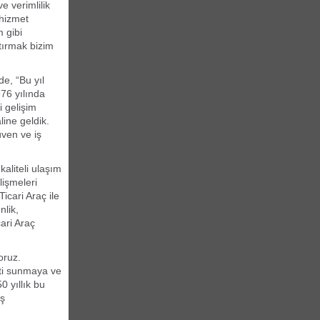
e verimlilik
 hizmet
 gibi
tırmak bizim
e, “Bu yıl
76 yılında
i gelişim
ine geldik.
üven ve iş
aliteli ulaşım
lişmeleri
cari Araç ile
nlik,
ari Araç
oruz.
ti sunmaya ve
0 yıllık bu
iş