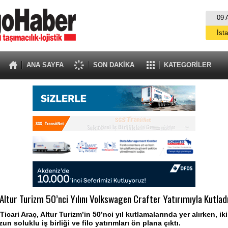
09 
İst
A
ANA SAYFA
SON DAKİKA
KATEGORİLER
Altur Turizm 50’nci Yılını Volkswagen Crafter Yatırımıyla Kutlad
cari Araç, Altur Turizm’in 50’nci yıl kutlamalarında yer alırken, ik
un soluklu iş birliği ve filo yatırımları ön plana çıktı.