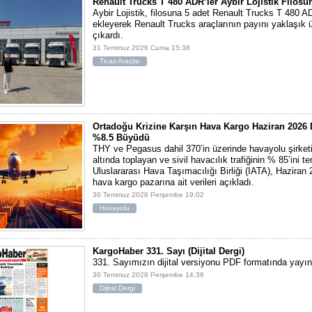
Renault Trucks T 480 ADR’ler Aybir Lojistik Filosun
Aybir Lojistik, filosuna 5 adet Renault Trucks T 480 A
ekleyerek Renault Trucks araçlarının payını yaklaşık ü
çıkardı.
31 Temmuz 2026 Cuma 15:38
Ticari Araçlar
Ortadoğu Krizine Karşın Hava Kargo Haziran 202
%8.5 Büyüdü
THY ve Pegasus dahil 370’in üzerinde havayolu şirketi
altında toplayan ve sivil havacılık trafiğinin % 85’ini t
Uluslararası Hava Taşımacılığı Birliği (IATA), Haziran
hava kargo pazarına ait verileri açıkladı.
30 Temmuz 2026 Perşembe 19:02
Havayolu
KargoHaber 331. Sayı (Dijital Dergi)
331. Sayımızın dijital versiyonu PDF formatında yayı
30 Temmuz 2026 Perşembe 14:36
Dijital Dergi