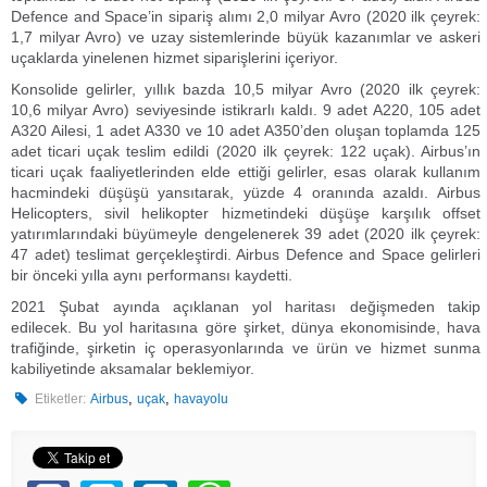
Defence and Space’in sipariş alımı 2,0 milyar Avro (2020 ilk çeyrek:
1,7 milyar Avro) ve uzay sistemlerinde büyük kazanımlar ve askeri
uçaklarda yinelenen hizmet siparişlerini içeriyor.
Konsolide gelirler, yıllık bazda 10,5 milyar Avro (2020 ilk çeyrek:
10,6 milyar Avro) seviyesinde istikrarlı kaldı. 9 adet A220, 105 adet
A320 Ailesi, 1 adet A330 ve 10 adet A350’den oluşan toplamda 125
adet ticari uçak teslim edildi (2020 ilk çeyrek: 122 uçak). Airbus’ın
ticari uçak faaliyetlerinden elde ettiği gelirler, esas olarak kullanım
hacmindeki düşüşü yansıtarak, yüzde 4 oranında azaldı. Airbus
Helicopters, sivil helikopter hizmetindeki düşüşe karşılık offset
yatırımlarındaki büyümeyle dengelenerek 39 adet (2020 ilk çeyrek:
47 adet) teslimat gerçekleştirdi. Airbus Defence and Space gelirleri
bir önceki yılla aynı performansı kaydetti.
2021 Şubat ayında açıklanan yol haritası değişmeden takip
edilecek. Bu yol haritasına göre şirket, dünya ekonomisinde, hava
trafiğinde, şirketin iç operasyonlarında ve ürün ve hizmet sunma
kabiliyetinde aksamalar beklemiyor.
,
,
Etiketler:
Airbus
uçak
havayolu