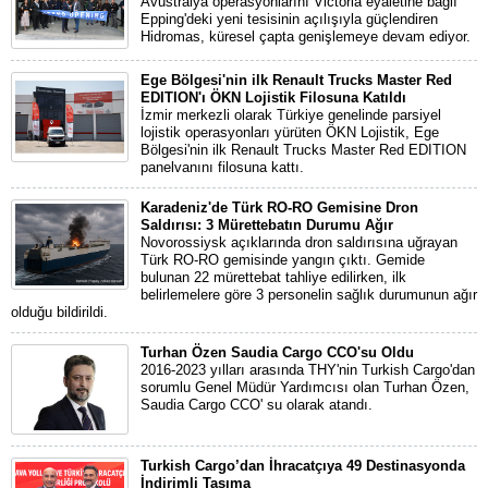
Avustralya operasyonlarını Victoria eyaletine bağlı
Epping'deki yeni tesisinin açılışıyla güçlendiren
Hidromas, küresel çapta genişlemeye devam ediyor.
Ege Bölgesi'nin ilk Renault Trucks Master Red
EDITION'ı ÖKN Lojistik Filosuna Katıldı
İzmir merkezli olarak Türkiye genelinde parsiyel
lojistik operasyonları yürüten ÖKN Lojistik, Ege
Bölgesi'nin ilk Renault Trucks Master Red EDITION
panelvanını filosuna kattı.
Karadeniz'de Türk RO-RO Gemisine Dron
Saldırısı: 3 Mürettebatın Durumu Ağır
Novorossiysk açıklarında dron saldırısına uğrayan
Türk RO-RO gemisinde yangın çıktı. Gemide
bulunan 22 mürettebat tahliye edilirken, ilk
belirlemelere göre 3 personelin sağlık durumunun ağır
olduğu bildirildi.
Turhan Özen Saudia Cargo CCO'su Oldu
2016-2023 yılları arasında THY'nin Turkish Cargo'dan
sorumlu Genel Müdür Yardımcısı olan Turhan Özen,
Saudia Cargo CCO' su olarak atandı.
Turkish Cargo’dan İhracatçıya 49 Destinasyonda
İndirimli Taşıma