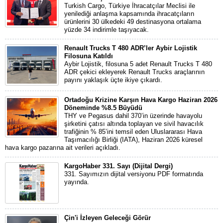
Turkish Cargo, Türkiye İhracatçılar Meclisi ile
yenilediği anlaşma kapsamında ihracatçıların
ürünlerini 30 ülkedeki 49 destinasyona ortalama
yüzde 34 indirimle taşıyacak.
Renault Trucks T 480 ADR’ler Aybir Lojistik
Filosuna Katıldı
Aybir Lojistik, filosuna 5 adet Renault Trucks T 480
ADR çekici ekleyerek Renault Trucks araçlarının
payını yaklaşık üçte ikiye çıkardı.
Ortadoğu Krizine Karşın Hava Kargo Haziran 2026
Döneminde %8.5 Büyüdü
THY ve Pegasus dahil 370’in üzerinde havayolu
şirketini çatısı altında toplayan ve sivil havacılık
trafiğinin % 85’ini temsil eden Uluslararası Hava
Taşımacılığı Birliği (IATA), Haziran 2026 küresel
hava kargo pazarına ait verileri açıkladı.
KargoHaber 331. Sayı (Dijital Dergi)
331. Sayımızın dijital versiyonu PDF formatında
yayında.
Çin'i İzleyen Geleceği Görür