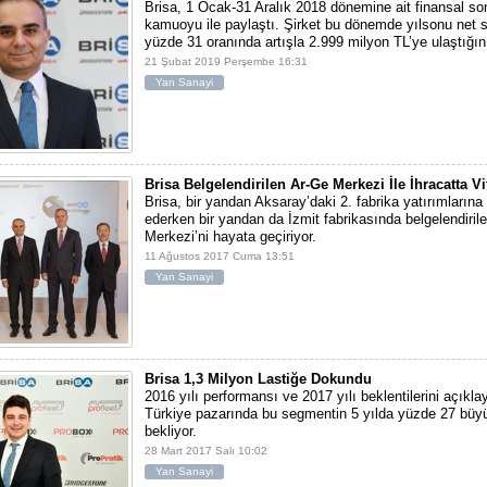
Brisa, 1 Ocak-31 Aralık 2018 dönemine ait finansal so
kamuoyu ile paylaştı. Şirket bu dönemde yılsonu net sat
yüzde 31 oranında artışla 2.999 milyon TL’ye ulaştığını
21 Şubat 2019 Perşembe 16:31
Yan Sanayi
Brisa Belgelendirilen Ar-Ge Merkezi İle İhracatta V
Brisa, bir yandan Aksaray’daki 2. fabrika yatırımların
ederken bir yandan da İzmit fabrikasında belgelendiril
Merkezi’ni hayata geçiriyor.
11 Ağustos 2017 Cuma 13:51
Yan Sanayi
Brisa 1,3 Milyon Lastiğe Dokundu
2016 yılı performansı ve 2017 yılı beklentilerini açıkla
Türkiye pazarında bu segmentin 5 yılda yüzde 27 büy
bekliyor.
28 Mart 2017 Salı 10:02
Yan Sanayi