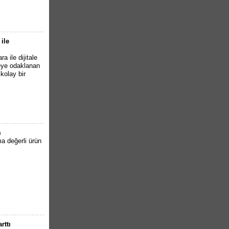
ile
a ile dijitale
rmeye odaklanan
 kolay bir
m
ma değerli ürün
rttı