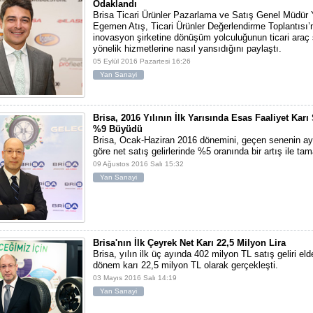
Odaklandı
Brisa Ticari Ürünler Pazarlama ve Satış Genel Müdür 
Egemen Atış, Ticari Ürünler Değerlendirme Toplantısı’
inovasyon şirketine dönüşüm yolculuğunun ticari araç
yönelik hizmetlerine nasıl yansıdığını paylaştı.
05 Eylül 2016 Pazartesi 16:26
Yan Sanayi
Brisa, 2016 Yılının İlk Yarısında Esas Faaliyet Kar
%9 Büyüdü
Brisa, Ocak-Haziran 2016 dönemini, geçen senenin a
göre net satış gelirlerinde %5 oranında bir artış ile ta
09 Ağustos 2016 Salı 15:32
Yan Sanayi
Brisa'nın İlk Çeyrek Net Karı 22,5 Milyon Lira
Brisa, yılın ilk üç ayında 402 milyon TL satış geliri eld
dönem karı 22,5 milyon TL olarak gerçekleşti.
03 Mayıs 2016 Salı 14:19
Yan Sanayi