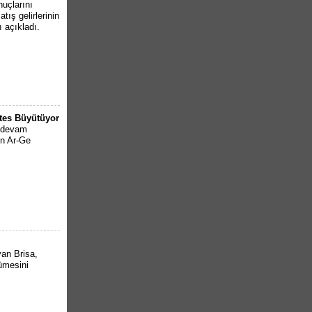
nuçlarını
ış gelirlerinin
 açıkladı.
ites Büyütüyor
a devam
en Ar-Ge
yan Brisa,
ümesini