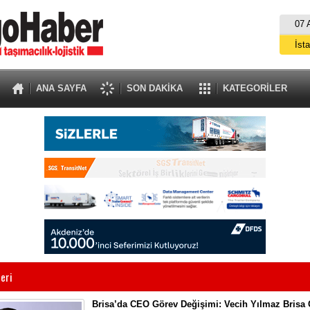
07 
İst
A
ANA SAYFA
SON DAKİKA
KATEGORİLER
eri
Brisa’da CEO Görev Değişimi: Vecih Yılmaz Brisa