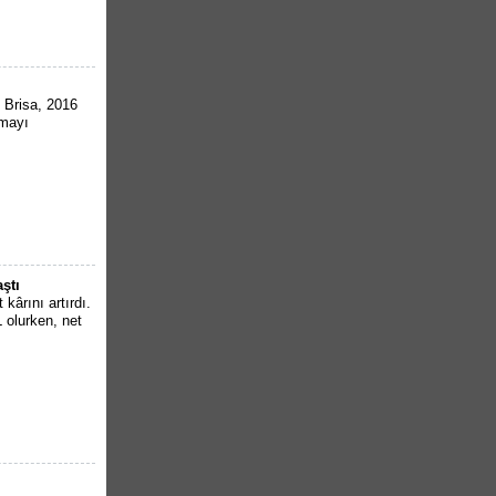
 Brisa, 2016
pmayı
ştı
kârını artırdı.
L olurken, net