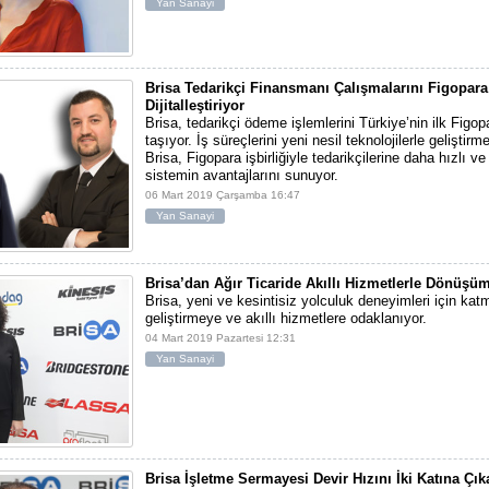
Yan Sanayi
Brisa Tedarikçi Finansmanı Çalışmalarını Figopara 
Dijitalleştiriyor
Brisa, tedarikçi ödeme işlemlerini Türkiye’nin ilk Figopar
taşıyor. İş süreçlerini yeni nesil teknolojilerle gelişti
Brisa, Figopara işbirliğiyle tedarikçilerine daha hızlı ve
sistemin avantajlarını sunuyor.
06 Mart 2019 Çarşamba 16:47
Yan Sanayi
Brisa’dan Ağır Ticaride Akıllı Hizmetlerle Dönüşü
Brisa, yeni ve kesintisiz yolculuk deneyimleri için kat
geliştirmeye ve akıllı hizmetlere odaklanıyor.
04 Mart 2019 Pazartesi 12:31
Yan Sanayi
Brisa İşletme Sermayesi Devir Hızını İki Katına Çıka