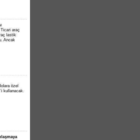
u
. Ticari araç
raç lastik
du. Ancak
lolara özel
i kullanacak.
lılaşmaya