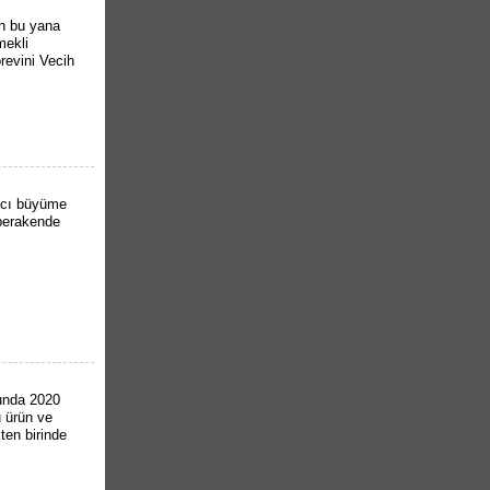
an bu yana
mekli
revini Vecih
lıcı büyüme
 perakende
bunda 2020
u ürün ve
kten birinde