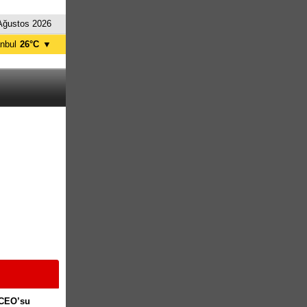
Ağustos 2026
anbul
26°C
▼
nkara
22°C
 CEO’su