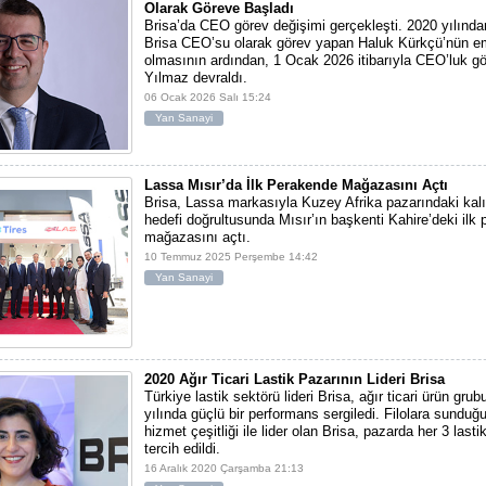
Olarak Göreve Başladı
Brisa’da CEO görev değişimi gerçekleşti. 2020 yılınd
Brisa CEO’su olarak görev yapan Haluk Kürkçü’nün e
olmasının ardından, 1 Ocak 2026 itibarıyla CEO’luk gö
Yılmaz devraldı.
06 Ocak 2026 Salı 15:24
Yan Sanayi
Lassa Mısır’da İlk Perakende Mağazasını Açtı
Brisa, Lassa markasıyla Kuzey Afrika pazarındaki ka
hedefi doğrultusunda Mısır’ın başkenti Kahire’deki ilk
mağazasını açtı.
10 Temmuz 2025 Perşembe 14:42
Yan Sanayi
2020 Ağır Ticari Lastik Pazarının Lideri Brisa
Türkiye lastik sektörü lideri Brisa, ağır ticari ürün gru
yılında güçlü bir performans sergiledi. Filolara sunduğ
hizmet çeşitliği ile lider olan Brisa, pazarda her 3 lasti
tercih edildi.
16 Aralık 2020 Çarşamba 21:13