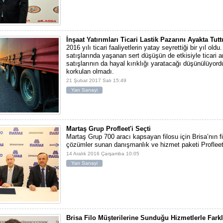
İnşaat Yatırımları Ticari Lastik Pazarını Ayakta Tutt
2016 yılı ticari faaliyetlerin yatay seyrettiği bir yıl oldu
satışlarında yaşanan sert düşüşün de etkisiyle ticari a
satışlarının da hayal kırıklığı yaratacağı düşünülüyor
korkulan olmadı.
21 Şubat 2017 Salı 15:49
Yan Sanayi
Martaş Grup Profleet'i Seçti
Martaş Grup 700 aracı kapsayan filosu için Brisa’nın fi
çözümler sunan danışmanlık ve hizmet paketi Profleet’
14 Aralık 2016 Çarşamba 10:05
Yan Sanayi
Brisa Filo Müşterilerine Sunduğu Hizmetlerle Fark