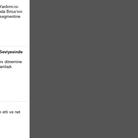
Yardımcısı
nda Brisa’nın
 segmentine
ı Seviyesinde
ynı dönemine
mamladı.
e etti ve net