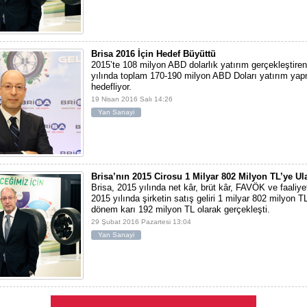
Brisa 2016 İçin Hedef Büyüttü
2015’te 108 milyon ABD dolarlık yatırım gerçekleştiren
yılında toplam 170-190 milyon ABD Doları yatırım ya
hedefliyor.
19 Nisan 2016 Salı 14:26
Yan Sanayi
Brisa’nın 2015 Cirosu 1 Milyar 802 Milyon TL’ye Ula
Brisa, 2015 yılında net kâr, brüt kâr, FAVÖK ve faaliyet 
2015 yılında şirketin satış geliri 1 milyar 802 milyon T
dönem karı 192 milyon TL olarak gerçekleşti.
29 Şubat 2016 Pazartesi 13:04
Yan Sanayi