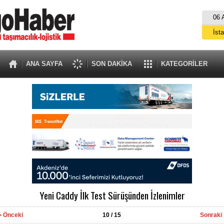
06 
İst
A
ANA SAYFA
SON DAKİKA
KATEGORİLER
Yeni Caddy İlk Test Sürüşünden İzlenimler
Önceki
10
/ 15
Sonraki