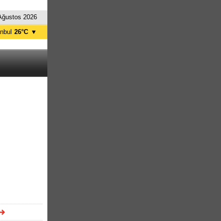
Ağustos 2026
anbul
26°C
▼
nkara
31°C