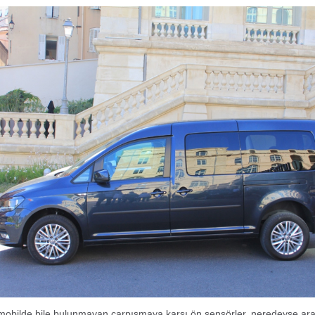
mobilde bile bulunmayan çarpışmaya karşı ön sensörler, neredeyse ara