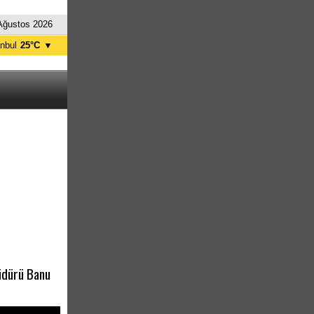
Ağustos 2026
anbul
25°C
▼
nkara
28°C
Müdürü Banu