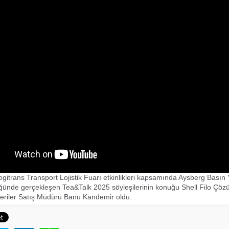
logitrans Transport Lojistik Fuarı etkinlikleri kapsamında Aysberg Basın
ğünde gerçekleşen Tea&Talk 2025 söyleşilerinin konuğu Shell Filo Çözü
teriler Satış Müdürü Banu Kandemir oldu.