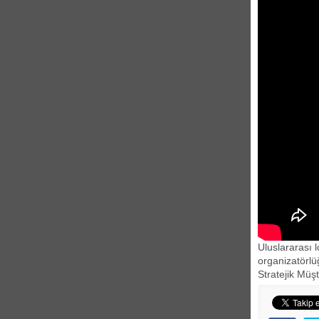
Uluslararası 
organizatörlü
Stratejik Müş