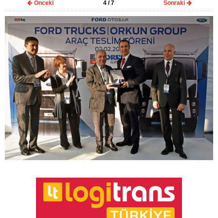
Önceki
4
/ 7
Sonraki