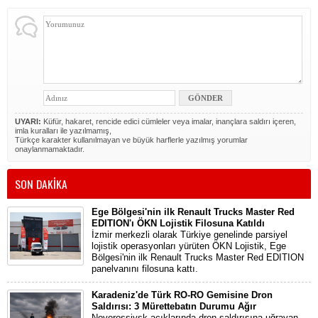
UYARI:
Küfür, hakaret, rencide edici cümleler veya imalar, inançlara saldırı içeren,
imla kuralları ile yazılmamış,
Türkçe karakter kullanılmayan ve büyük harflerle yazılmış yorumlar
onaylanmamaktadır.
SON DAKİKA
Ege Bölgesi'nin ilk Renault Trucks Master Red
EDITION'ı ÖKN Lojistik Filosuna Katıldı
İzmir merkezli olarak Türkiye genelinde parsiyel
lojistik operasyonları yürüten ÖKN Lojistik, Ege
Bölgesi'nin ilk Renault Trucks Master Red EDITION
panelvanını filosuna kattı.
Karadeniz'de Türk RO-RO Gemisine Dron
Saldırısı: 3 Mürettebatın Durumu Ağır
Novorossiysk açıklarında dron saldırısına uğrayan