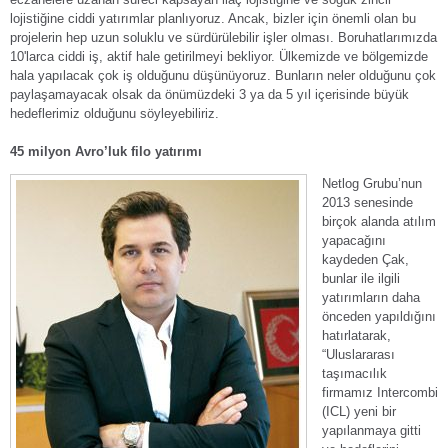
lojistiğine ciddi yatırımlar planlıyoruz. Ancak, bizler için önemli olan bu
projelerin hep uzun soluklu ve sürdürülebilir işler olması. Boruhatlarımızda
10'larca ciddi iş, aktif hale getirilmeyi bekliyor. Ülkemizde ve bölgemizde
hala yapılacak çok iş olduğunu düşünüyoruz. Bunların neler olduğunu çok
paylaşamayacak olsak da önümüzdeki 3 ya da 5 yıl içerisinde büyük
hedeflerimiz olduğunu söyleyebiliriz.
45 milyon Avro’luk filo yatırımı
Netlog Grubu’nun
2013 senesinde
birçok alanda atılım
yapacağını
kaydeden Çak,
bunlar ile ilgili
yatırımların daha
önceden yapıldığını
hatırlatarak,
“Uluslararası
taşımacılık
firmamız Intercombi
(ICL) yeni bir
yapılanmaya gitti