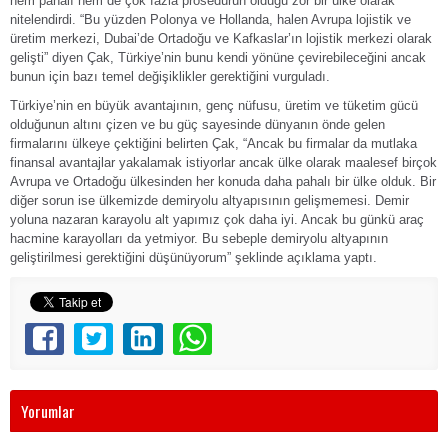
hem pahalı hem de çok fazla prosedürün olduğu zor bir ülke olarak
nitelendirdi. “Bu yüzden Polonya ve Hollanda, halen Avrupa lojistik ve
üretim merkezi, Dubai’de Ortadoğu ve Kafkaslar’ın lojistik merkezi olarak
gelişti” diyen Çak, Türkiye’nin bunu kendi yönüne çevirebileceğini ancak
bunun için bazı temel değişiklikler gerektiğini vurguladı.
Türkiye’nin en büyük avantajının, genç nüfusu, üretim ve tüketim gücü
olduğunun altını çizen ve bu güç sayesinde dünyanın önde gelen
firmalarını ülkeye çektiğini belirten Çak, “Ancak bu firmalar da mutlaka
finansal avantajlar yakalamak istiyorlar ancak ülke olarak maalesef birçok
Avrupa ve Ortadoğu ülkesinden her konuda daha pahalı bir ülke olduk. Bir
diğer sorun ise ülkemizde demiryolu altyapısının gelişmemesi. Demir
yoluna nazaran karayolu alt yapımız çok daha iyi. Ancak bu günkü araç
hacmine karayolları da yetmiyor. Bu sebeple demiryolu altyapının
geliştirilmesi gerektiğini düşünüyorum” şeklinde açıklama yaptı.
Yorumlar