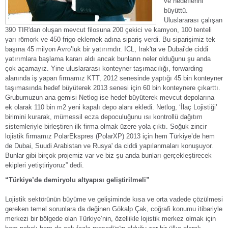
ve hedeflerini
büyüttü.
Uluslararası çalışan
390 TIR'dan oluşan mevcut filosuna 200 çekici ve kamyon, 100 tenteli
yarı römork ve 450 frigo eklemek adına sipariş verdi. Bu siparişimiz tek
başına 45 milyon Avro’luk bir yatırımdır. ICL, Irak'ta ve Dubai'de ciddi
yatırımlara başlama kararı aldı ancak bunların neler olduğunu şu anda
çok açamayız. Yine uluslararası konteyner taşımacılığı, forwarding
alanında iş yapan firmamız KTT, 2012 senesinde yaptığı 45 bin konteyner
taşımasında hedef büyüterek 2013 senesi için 60 bin konteynere çıkarttı.
Grubumuzun ana gemisi Netlog ise hedef büyüterek mevcut depolarına
ek olarak 110 bin m
2
yeni kapalı depo alanı ekledi. Netlog, ‘İlaç Lojistiği’
birimini kurarak, mümessil ecza depoculuğunu ısı kontrollü dağıtım
sistemleriyle birleştiren ilk firma olmak üzere yola çıktı. Soğuk zincir
lojistik firmamız PolarEkspres (PolarXP) 2013 için hem Türkiye’de hem
de Dubai, Suudi Arabistan ve Rusya' da ciddi yapılanmaları konuşuyor.
Bunlar gibi birçok projemiz var ve biz şu anda bunları gerçekleştirecek
ekipleri yetiştiriyoruz” dedi.
“Türkiye’de demiryolu altyapısı geliştirilmeli”
Lojistik sektörünün büyüme ve gelişiminde kısa ve orta vadede çözülmesi
gereken temel sorunlara da değinen Gökalp Çak, coğrafi konumu itibariyle
merkezi bir bölgede olan Türkiye’nin, özellikle lojistik merkez olmak için