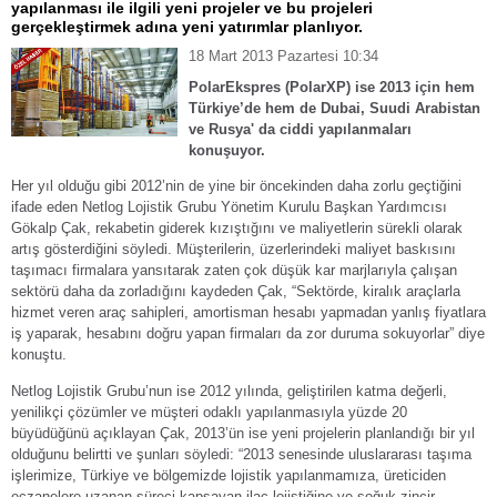
yapılanması ile ilgili yeni projeler ve bu projeleri
gerçekleştirmek adına yeni yatırımlar planlıyor.
18 Mart 2013 Pazartesi 10:34
PolarEkspres (PolarXP) ise 2013 için hem
Türkiye’de hem de Dubai, Suudi Arabistan
ve Rusya' da ciddi yapılanmaları
konuşuyor.
Her yıl olduğu gibi 2012’nin de yine bir öncekinden daha zorlu geçtiğini
ifade eden Netlog Lojistik Grubu Yönetim Kurulu Başkan Yardımcısı
Gökalp Çak, rekabetin giderek kızıştığını ve maliyetlerin sürekli olarak
artış gösterdiğini söyledi. Müşterilerin, üzerlerindeki maliyet baskısını
taşımacı firmalara yansıtarak zaten çok düşük kar marjlarıyla çalışan
sektörü daha da zorladığını kaydeden Çak, “Sektörde, kiralık araçlarla
hizmet veren araç sahipleri, amortisman hesabı yapmadan yanlış fiyatlara
iş yaparak, hesabını doğru yapan firmaları da zor duruma sokuyorlar” diye
konuştu.
Netlog Lojistik Grubu’nun ise 2012 yılında, geliştirilen katma değerli,
yenilikçi çözümler ve müşteri odaklı yapılanmasıyla yüzde 20
büyüdüğünü açıklayan Çak, 2013’ün ise yeni projelerin planlandığı bir yıl
olduğunu belirtti ve şunları söyledi: “2013 senesinde uluslararası taşıma
işlerimize, Türkiye ve bölgemizde lojistik yapılanmamıza, üreticiden
eczanelere uzanan süreci kapsayan ilaç lojistiğine ve soğuk zincir