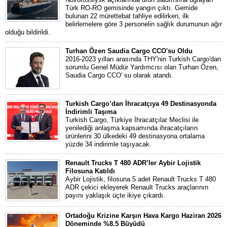
Türk RO-RO gemisinde yangın çıktı. Gemide
bulunan 22 mürettebat tahliye edilirken, ilk
belirlemelere göre 3 personelin sağlık durumunun ağır
olduğu bildirildi.
Turhan Özen Saudia Cargo CCO'su Oldu
2016-2023 yılları arasında THY'nin Turkish Cargo'dan
sorumlu Genel Müdür Yardımcısı olan Turhan Özen,
Saudia Cargo CCO' su olarak atandı.
Turkish Cargo’dan İhracatçıya 49 Destinasyonda
İndirimli Taşıma
Turkish Cargo, Türkiye İhracatçılar Meclisi ile
yenilediği anlaşma kapsamında ihracatçıların
ürünlerini 30 ülkedeki 49 destinasyona ortalama
yüzde 34 indirimle taşıyacak.
Renault Trucks T 480 ADR’ler Aybir Lojistik
Filosuna Katıldı
Aybir Lojistik, filosuna 5 adet Renault Trucks T 480
ADR çekici ekleyerek Renault Trucks araçlarının
payını yaklaşık üçte ikiye çıkardı.
Ortadoğu Krizine Karşın Hava Kargo Haziran 2026
Döneminde %8.5 Büyüdü