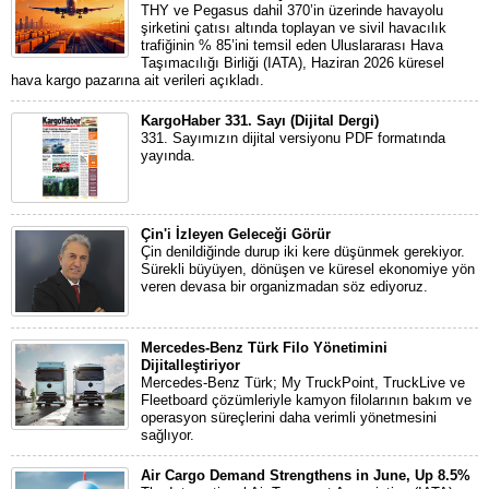
THY ve Pegasus dahil 370’in üzerinde havayolu
şirketini çatısı altında toplayan ve sivil havacılık
trafiğinin % 85’ini temsil eden Uluslararası Hava
Taşımacılığı Birliği (IATA), Haziran 2026 küresel
hava kargo pazarına ait verileri açıkladı.
KargoHaber 331. Sayı (Dijital Dergi)
331. Sayımızın dijital versiyonu PDF formatında
yayında.
Çin'i İzleyen Geleceği Görür
Çin denildiğinde durup iki kere düşünmek gerekiyor.
Sürekli büyüyen, dönüşen ve küresel ekonomiye yön
veren devasa bir organizmadan söz ediyoruz.
Mercedes-Benz Türk Filo Yönetimini
Dijitalleştiriyor
Mercedes-Benz Türk; My TruckPoint, TruckLive ve
Fleetboard çözümleriyle kamyon filolarının bakım ve
operasyon süreçlerini daha verimli yönetmesini
sağlıyor.
Air Cargo Demand Strengthens in June, Up 8.5%