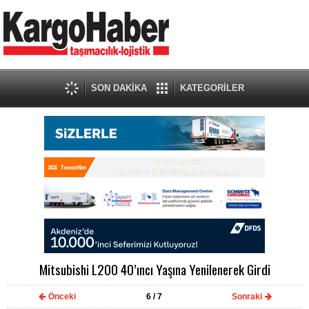
SON DAKİKA
KATEGORİLER
Mitsubishi L200 40’ıncı Yaşına Yenilenerek Girdi
Önceki
6
/ 7
Sonraki