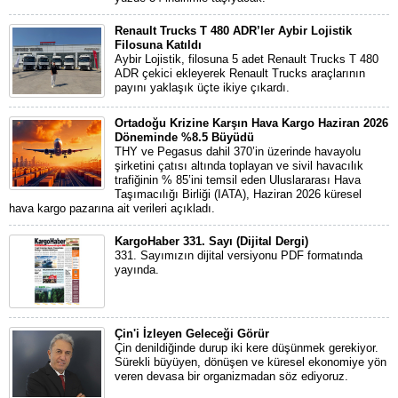
Renault Trucks T 480 ADR’ler Aybir Lojistik
Filosuna Katıldı
Aybir Lojistik, filosuna 5 adet Renault Trucks T 480
ADR çekici ekleyerek Renault Trucks araçlarının
payını yaklaşık üçte ikiye çıkardı.
Ortadoğu Krizine Karşın Hava Kargo Haziran 2026
Döneminde %8.5 Büyüdü
THY ve Pegasus dahil 370’in üzerinde havayolu
şirketini çatısı altında toplayan ve sivil havacılık
trafiğinin % 85’ini temsil eden Uluslararası Hava
Taşımacılığı Birliği (IATA), Haziran 2026 küresel
hava kargo pazarına ait verileri açıkladı.
KargoHaber 331. Sayı (Dijital Dergi)
331. Sayımızın dijital versiyonu PDF formatında
yayında.
Çin'i İzleyen Geleceği Görür
Çin denildiğinde durup iki kere düşünmek gerekiyor.
Sürekli büyüyen, dönüşen ve küresel ekonomiye yön
veren devasa bir organizmadan söz ediyoruz.