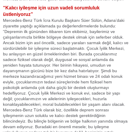
“Kalıcı iyileşme için uzun vadeli sorumluluk
üstleniyoruz”
Mercedes-Benz Türk İcra Kurulu Başkanı Süer Sülün, Adana’daki
ziyarette yaptığı açıklamada şu değerlendirmelerde bulundu:
“Depremin ilk gününden itibaren tüm ekibimiz, bayilerimiz ve
çalışanlarımızla birlikte bölgeye destek olmak için seferber olduk.
Ancak bizim için asıl öncelik, sadece yaraları sarmak değil, kalıcı ve
sürdürülebilir bir iyileşme süreci başlatmaktı. Çocuk İyilik Merkezi,
bu anlayışın en güzel örneklerinden biri. Burada çocuklarımız
sadece fiziksel olarak değil, duygusal ve sosyal anlamda da
yeniden hayata tutunuyor. Her birinin hikayesi, umudun ve
dayanışmanın gücünü bize bir kez daha hatırlatıyor. Şimdi bu
merkeze kazandıracağımız yeni hizmet binası ve 24 odalı konuk
eviyle, çocuklarımızın tedavi süreçlerinde hem fiziksel hem
psikolojik anlamda çok daha güçlü bir destek oluşturmayı
hedefliyoruz. Çocuk İyilik Merkezi ve konuk evi, sadece bir yapı
değil; çocuklarımızın ve ailelerinin iyileşecekleri, huzurla
konaklayabilecekleri, moral bulabilecekleri bir yaşam alanı olacak.
Mercedes-Benz Türk olarak biz, özellikle deprem sonrası
iyileşmenin uzun soluklu ve kalıcı destek gerektirdiğinin
bilincindeyiz. Bu bilinçle bölgenin ve bölge halkının yanında olmaya
devam ediyoruz. Buradaki en önemli mesele; bu iyileşme