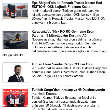
Ege Bölgesi'nin ilk Renault Trucks Master Red
EDITION'ı ÖKN Lojistik Filosuna Katıldı
İzmir merkezli olarak Türkiye genelinde parsiyel
lojistik operasyonları yürüten ÖKN Lojistik, Ege
Bölgesi'nin ilk Renault Trucks Master Red EDITION
panelvanını filosuna kattı.
Karadeniz'de Türk RO-RO Gemisine Dron
Saldırısı: 3 Mürettebatın Durumu Ağır
Novorossiysk açıklarında dron saldırısına uğrayan
Türk RO-RO gemisinde yangın çıktı. Gemide
bulunan 22 mürettebat tahliye edilirken, ilk
belirlemelere göre 3 personelin sağlık durumunun ağır
olduğu bildirildi.
Turhan Özen Saudia Cargo CCO'su Oldu
2016-2023 yılları arasında THY'nin Turkish Cargo'dan
sorumlu Genel Müdür Yardımcısı olan Turhan Özen,
Saudia Cargo CCO' su olarak atandı.
Turkish Cargo’dan İhracatçıya 49 Destinasyonda
İndirimli Taşıma
Turkish Cargo, Türkiye İhracatçılar Meclisi ile
yenilediği anlaşma kapsamında ihracatçıların
ürünlerini 30 ülkedeki 49 destinasyona ortalama
yüzde 34 indirimle taşıyacak.