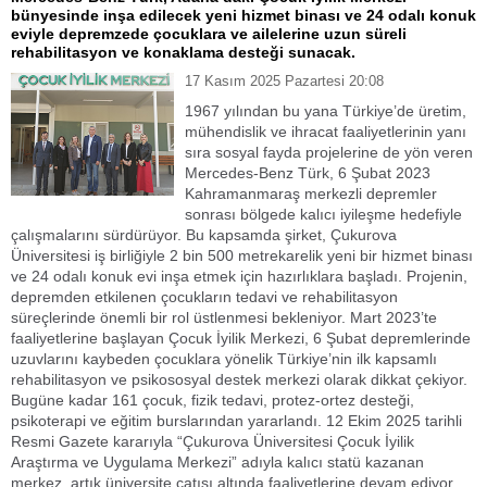
bünyesinde inşa edilecek yeni hizmet binası ve 24 odalı konuk
eviyle depremzede çocuklara ve ailelerine uzun süreli
rehabilitasyon ve konaklama desteği sunacak.
17 Kasım 2025 Pazartesi 20:08
1967 yılından bu yana Türkiye’de üretim,
mühendislik ve ihracat faaliyetlerinin yanı
sıra sosyal fayda projelerine de yön veren
Mercedes-Benz Türk, 6 Şubat 2023
Kahramanmaraş merkezli depremler
sonrası bölgede kalıcı iyileşme hedefiyle
çalışmalarını sürdürüyor. Bu kapsamda şirket, Çukurova
Üniversitesi iş birliğiyle 2 bin 500 metrekarelik yeni bir hizmet binası
ve 24 odalı konuk evi inşa etmek için hazırlıklara başladı. Projenin,
depremden etkilenen çocukların tedavi ve rehabilitasyon
süreçlerinde önemli bir rol üstlenmesi bekleniyor. Mart 2023’te
faaliyetlerine başlayan Çocuk İyilik Merkezi, 6 Şubat depremlerinde
uzuvlarını kaybeden çocuklara yönelik Türkiye’nin ilk kapsamlı
rehabilitasyon ve psikososyal destek merkezi olarak dikkat çekiyor.
Bugüne kadar 161 çocuk, fizik tedavi, protez-ortez desteği,
psikoterapi ve eğitim burslarından yararlandı. 12 Ekim 2025 tarihli
Resmi Gazete kararıyla “Çukurova Üniversitesi Çocuk İyilik
Araştırma ve Uygulama Merkezi” adıyla kalıcı statü kazanan
merkez, artık üniversite çatısı altında faaliyetlerine devam ediyor.