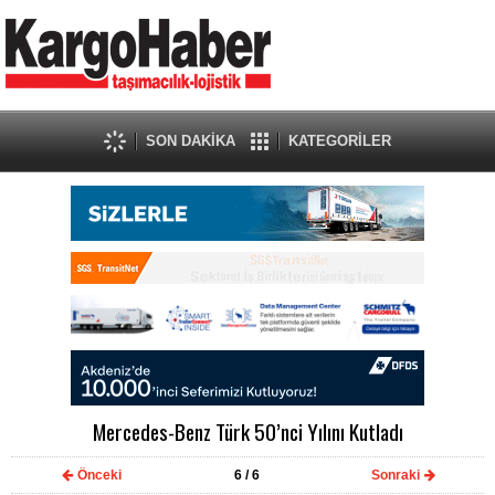
SON DAKİKA
KATEGORİLER
Mercedes-Benz Türk 50’nci Yılını Kutladı
Önceki
6
/ 6
Sonraki