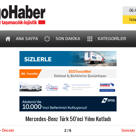
06 
İst
A
ANA SAYFA
SON DAKİKA
KATEGORİLER
Mercedes-Benz Türk 50’nci Yılını Kutladı
Önceki
2
/ 6
Sonraki