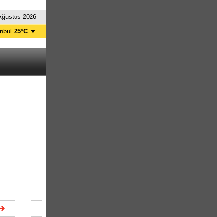
Ağustos 2026
anbul
25°C
▼
nkara
28°C