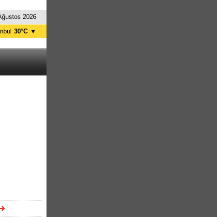
Ağustos 2026
anbul
30°C
▼
nkara
34°C