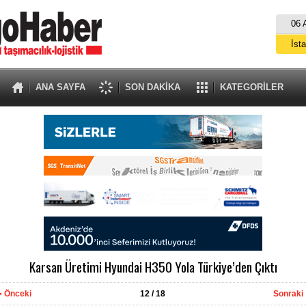
06 
İst
A
ANA SAYFA
SON DAKİKA
KATEGORİLER
Karsan Üretimi Hyundai H350 Yola Türkiye’den Çıktı
Önceki
12
/ 18
Sonraki