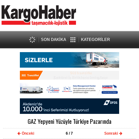
SON DAKİKA
KATEGORİLER
GAZ Yepyeni Yüzüyle Türkiye Pazarında
Önceki
6
/ 7
Sonraki