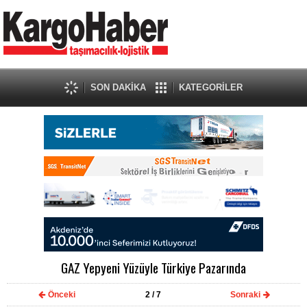
SON DAKİKA
KATEGORİLER
GAZ Yepyeni Yüzüyle Türkiye Pazarında
Önceki
2
/ 7
Sonraki