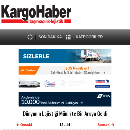
SON DAKİKA
KATEGORİLER
Dünyanın Lojistiği Münih’te Bir Araya Geldi
Önceki
13
/ 14
Sonraki