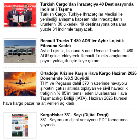
Turkish Cargo’dan İhracatçıya 49 Destinasyonda
İndirimli Taşıma
Turkish Cargo, Türkiye İhracatçılar Meclisi ile
yenilediği anlaşma kapsamında ihracatçıların
ürünlerini 30 ülkedeki 49 destinasyona ortalama
yüzde 34 indirimle taşıyacak.
Renault Trucks T 480 ADR’ler Aybir Lojistik
Filosuna Katıldı
Aybir Lojistik, filosuna 5 adet Renault Trucks T 480
ADR çekici ekleyerek Renault Trucks araçlarının
payını yaklaşık üçte ikiye çıkardı.
Ortadoğu Krizine Karşın Hava Kargo Haziran 2026
Döneminde %8.5 Büyüdü
THY ve Pegasus dahil 370’in üzerinde havayolu
şirketini çatısı altında toplayan ve sivil havacılık
trafiğinin % 85’ini temsil eden Uluslararası Hava
Taşımacılığı Birliği (IATA), Haziran 2026 küresel
hava kargo pazarına ait verileri açıkladı.
KargoHaber 331. Sayı (Dijital Dergi)
331. Sayımızın dijital versiyonu PDF formatında
yayında.