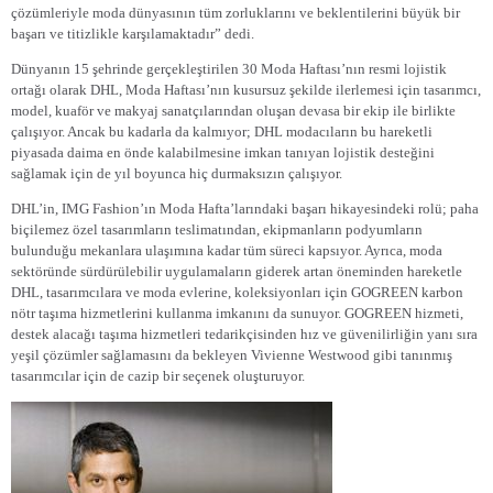
çözümleriyle moda dünyasının tüm zorluklarını ve beklentilerini büyük bir
başarı ve titizlikle karşılamaktadır” dedi.
Dünyanın 15 şehrinde gerçekleştirilen 30 Moda Haftası’nın resmi lojistik
ortağı olarak DHL, Moda Haftası’nın kusursuz şekilde ilerlemesi için tasarımcı,
model, kuaför ve makyaj sanatçılarından oluşan devasa bir ekip ile birlikte
çalışıyor. Ancak bu kadarla da kalmıyor; DHL modacıların bu hareketli
piyasada daima en önde kalabilmesine imkan tanıyan lojistik desteğini
sağlamak için de yıl boyunca hiç durmaksızın çalışıyor.
DHL’in, IMG Fashion’ın Moda Hafta’larındaki başarı hikayesindeki rolü; paha
biçilemez özel tasarımların teslimatından, ekipmanların podyumların
bulunduğu mekanlara ulaşımına kadar tüm süreci kapsıyor. Ayrıca, moda
sektöründe sürdürülebilir uygulamaların giderek artan öneminden hareketle
DHL, tasarımcılara ve moda evlerine, koleksiyonları için GOGREEN karbon
nötr taşıma hizmetlerini kullanma imkanını da sunuyor. GOGREEN hizmeti,
destek alacağı taşıma hizmetleri tedarikçisinden hız ve güvenilirliğin yanı sıra
yeşil çözümler sağlamasını da bekleyen Vivienne Westwood gibi tanınmış
tasarımcılar için de cazip bir seçenek oluşturuyor.