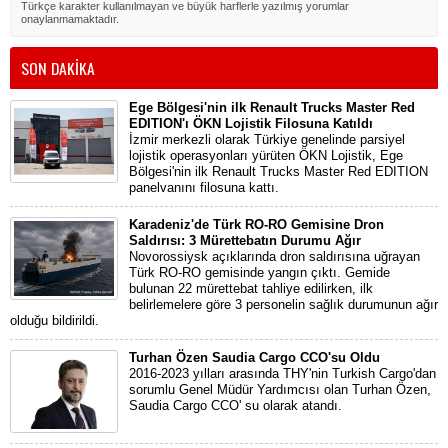
Türkçe karakter kullanılmayan ve büyük harflerle yazılmış yorumlar
onaylanmamaktadır.
SON DAKİKA
Ege Bölgesi'nin ilk Renault Trucks Master Red
EDITION'ı ÖKN Lojistik Filosuna Katıldı
İzmir merkezli olarak Türkiye genelinde parsiyel
lojistik operasyonları yürüten ÖKN Lojistik, Ege
Bölgesi'nin ilk Renault Trucks Master Red EDITION
panelvanını filosuna kattı.
Karadeniz'de Türk RO-RO Gemisine Dron
Saldırısı: 3 Mürettebatın Durumu Ağır
Novorossiysk açıklarında dron saldırısına uğrayan
Türk RO-RO gemisinde yangın çıktı. Gemide
bulunan 22 mürettebat tahliye edilirken, ilk
belirlemelere göre 3 personelin sağlık durumunun ağır
olduğu bildirildi.
Turhan Özen Saudia Cargo CCO'su Oldu
2016-2023 yılları arasında THY'nin Turkish Cargo'dan
sorumlu Genel Müdür Yardımcısı olan Turhan Özen,
Saudia Cargo CCO' su olarak atandı.