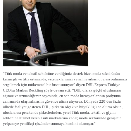
“Türk moda ve tekstil sektörüne verdiğimiz destek bize, moda sektörünün
karmaşık ve titiz ortamında, yeteneklerimizi ve sahne arkası operasyonlarımızı
sergilemek için mükemmel bir fırsat sunuyor” diyen DHL Express Türkiye
CEO’su Markus Reckling şöyle devam etti: “DHL olarak güçlü uluslararası
ağımız ve uzmanlığımız sayesinde, en son moda kreasyonlarının podyuma
zamanında ulaştırılmasını güvence altına alıyoruz. Dünyada 220’den fazla
ülkede faaliyet gösteren DHL,
şirketin ölçek ve büyüklüğü ne olursa olsun,
uluslararası perakende şirketlerinden, yerel Türk moda, tekstil ve giyim
sektörüne hizmet veren Türk markalarına kadar, moda sektöründe geniş bir
yelpazeye yenilikçi çözümler sunmaya kendini adamıştır.”