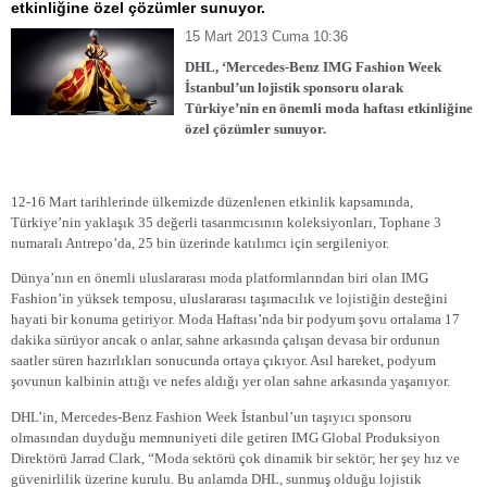
etkinliğine özel çözümler sunuyor.
15 Mart 2013 Cuma 10:36
DHL, ‘Mercedes-Benz IMG Fashion Week
İstanbul’un lojistik sponsoru olarak
Türkiye’nin en önemli moda haftası etkinliğine
özel çözümler sunuyor.
12-16 Mart tarihlerinde ülkemizde düzenlenen etkinlik kapsamında,
Türkiye’nin yaklaşık 35 değerli tasarımcısının koleksiyonları, Tophane 3
numaralı Antrepo’da, 25 bin üzerinde katılımcı için sergileniyor.
Dünya’nın en önemli uluslararası moda platformlarından biri olan IMG
Fashion’in yüksek temposu, uluslararası taşımacılık ve lojistiğin desteğini
hayati bir konuma getiriyor. Moda Haftası’nda bir podyum şovu ortalama 17
dakika sürüyor ancak o anlar, sahne arkasında çalışan devasa bir ordunun
saatler süren hazırlıkları sonucunda ortaya çıkıyor. Asıl hareket, podyum
şovunun kalbinin attığı ve nefes aldığı yer olan sahne arkasında yaşanıyor.
DHL’in, Mercedes-Benz Fashion Week İstanbul’un taşıyıcı sponsoru
olmasından duyduğu memnuniyeti dile getiren IMG Global Produksiyon
Direktörü Jarrad Clark, “Moda sektörü çok dinamik bir sektör; her şey hız ve
güvenirlilik üzerine kurulu. Bu anlamda DHL, sunmuş olduğu lojistik