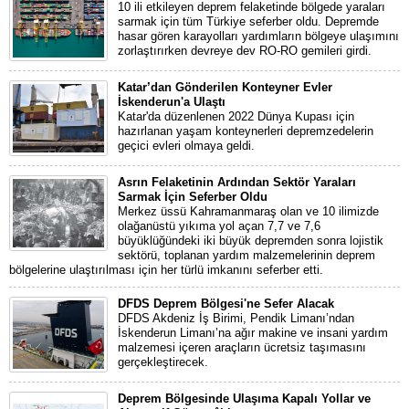
10 ili etkileyen deprem felaketinde bölgede yaraları
sarmak için tüm Türkiye seferber oldu. Depremde
hasar gören karayolları yardımların bölgeye ulaşımını
zorlaştırırken devreye dev RO-RO gemileri girdi.
Katar’dan Gönderilen Konteyner Evler
İskenderun'a Ulaştı
Katar'da düzenlenen 2022 Dünya Kupası için
hazırlanan yaşam konteynerleri depremzedelerin
geçici evleri olmaya geldi.
Asrın Felaketinin Ardından Sektör Yaraları
Sarmak İçin Seferber Oldu
Merkez üssü Kahramanmaraş olan ve 10 ilimizde
olağanüstü yıkıma yol açan 7,7 ve 7,6
büyüklüğündeki iki büyük depremden sonra lojistik
sektörü, toplanan yardım malzemelerinin deprem
bölgelerine ulaştırılması için her türlü imkanını seferber etti.
DFDS Deprem Bölgesi'ne Sefer Alacak
DFDS Akdeniz İş Birimi, Pendik Limanı’ndan
İskenderun Limanı’na ağır makine ve insani yardım
malzemesi içeren araçların ücretsiz taşımasını
gerçekleştirecek.
Deprem Bölgesinde Ulaşıma Kapalı Yollar ve