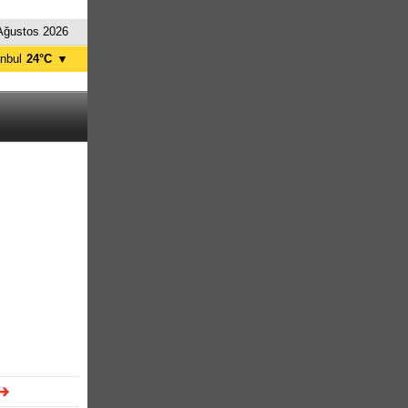
Ağustos 2026
anbul
24°C
▼
nkara
20°C