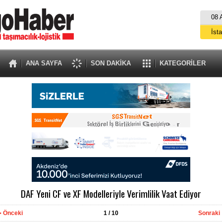
08 
İst
A
ANA SAYFA
SON DAKİKA
KATEGORİLER
DAF Yeni CF ve XF Modelleriyle Verimlilik Vaat Ediyor
Önceki
1
/ 10
Sonraki