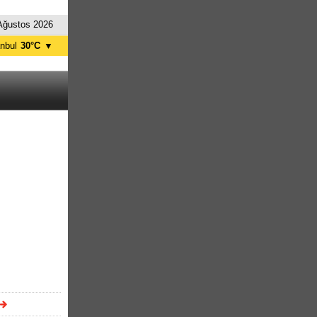
Ağustos 2026
anbul
30°C
▼
nkara
34°C