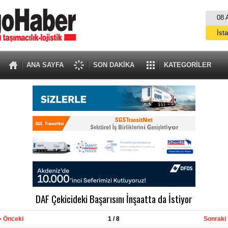
08 
İst
A
ANA SAYFA
SON DAKİKA
KATEGORİLER
DAF Çekicideki Başarısını İnşaatta da İstiyor
Önceki
1
/ 8
Sonraki