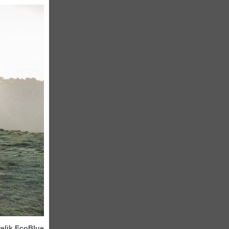
relik EcoBlue