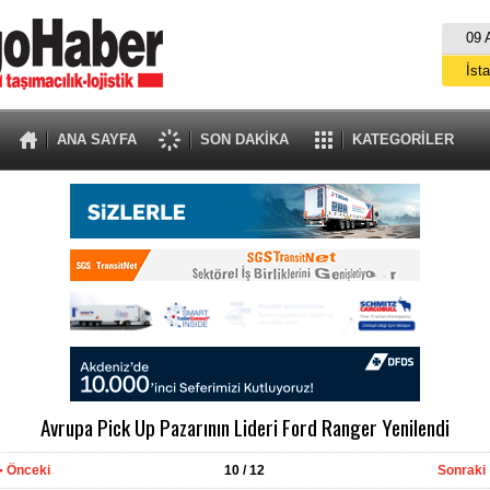
09 
İst
A
ANA SAYFA
SON DAKİKA
KATEGORİLER
Avrupa Pick Up Pazarının Lideri Ford Ranger Yenilendi
Önceki
10
/ 12
Sonraki