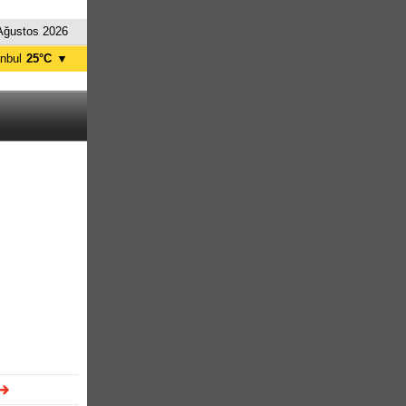
Ağustos 2026
anbul
25°C
▼
nkara
28°C