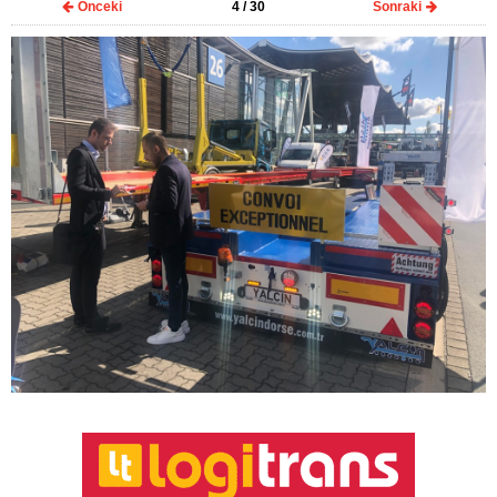
Önceki
4
/ 30
Sonraki