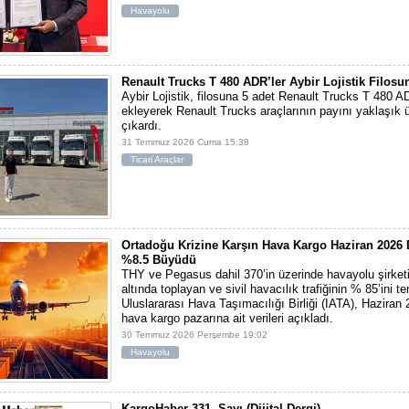
Havayolu
Renault Trucks T 480 ADR’ler Aybir Lojistik Filosun
Aybir Lojistik, filosuna 5 adet Renault Trucks T 480 A
ekleyerek Renault Trucks araçlarının payını yaklaşık ü
çıkardı.
31 Temmuz 2026 Cuma 15:38
Ticari Araçlar
Ortadoğu Krizine Karşın Hava Kargo Haziran 202
%8.5 Büyüdü
THY ve Pegasus dahil 370’in üzerinde havayolu şirketi
altında toplayan ve sivil havacılık trafiğinin % 85’ini t
Uluslararası Hava Taşımacılığı Birliği (IATA), Haziran
hava kargo pazarına ait verileri açıkladı.
30 Temmuz 2026 Perşembe 19:02
Havayolu
KargoHaber 331. Sayı (Dijital Dergi)