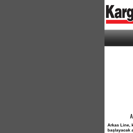
A
Arkas Line, k
başlayacak a