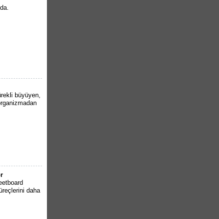
nda.
ürekli büyüyen,
organizmadan
r
eetboard
reçlerini daha