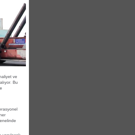
aliyet ve
alıyor. Bu
de
erasyonel
ner
genelinde
e yapılacak