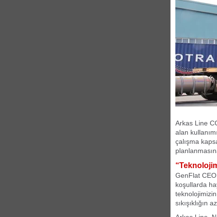
Arkas Line CO
alan kullanım
çalışma kapsa
planlanmasına
“Teknoloji
GenFlat CEO’s
koşullarda ha
teknolojimizin
sıkışıklığın 
Arkas Line, N