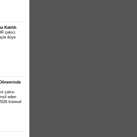
a Katıldı
DR çekici
çte ikiye
6 Döneminde
ni çatısı
emsil eden
 2026 küresel