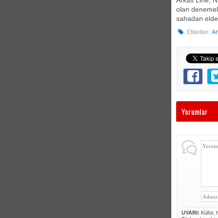
olan denemele
sahadan elde 
Etiketler:
Ar
Yorumlar
UYARI:
Küfür, h