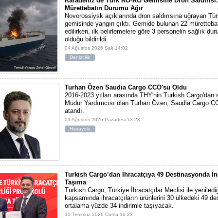
Karadeniz'de Türk RO-RO Gemisine Dron Saldırısı:
Mürettebatın Durumu Ağır
Novorossiysk açıklarında dron saldırısına uğrayan T
gemisinde yangın çıktı. Gemide bulunan 22 mürettebat
edilirken, ilk belirlemelere göre 3 personelin sağlık du
olduğu bildirildi.
04 Ağustos 2026 Salı 14:02
Denizcilik
Turhan Özen Saudia Cargo CCO'su Oldu
2016-2023 yılları arasında THY'nin Turkish Cargo'dan
Müdür Yardımcısı olan Turhan Özen, Saudia Cargo CC
atandı.
03 Ağustos 2026 Pazartesi 13:23
Havayolu
Turkish Cargo’dan İhracatçıya 49 Destinasyonda İn
Taşıma
Turkish Cargo, Türkiye İhracatçılar Meclisi ile yeniled
kapsamında ihracatçıların ürünlerini 30 ülkedeki 49 d
ortalama yüzde 34 indirimle taşıyacak.
31 Temmuz 2026 Cuma 16:23