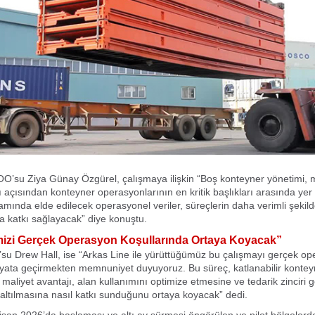
O’su Ziya Günay Özgürel, çalışmaya ilişkin “Boş konteyner yönetimi, m
ı açısından konteyner operasyonlarının en kritik başlıkları arasında yer 
mında elde edilecek operasyonel veriler, süreçlerin daha verimli şekil
 katkı sağlayacak” diye konuştu.
mizi Gerçek Operasyon Koşullarında Ortaya Koyacak”
u Drew Hall, ise “Arkas Line ile yürüttüğümüz bu çalışmayı gerçek op
yata geçirmekten memnuniyet duyuyoruz. Bu süreç, katlanabilir kontey
 maliyet avantajı, alan kullanımını optimize etmesine ve tedarik zinciri 
azaltılmasına nasıl katkı sunduğunu ortaya koyacak” dedi.
isan 2026’da başlaması ve altı ay sürmesi öngörülen ve pilot bölgelerd