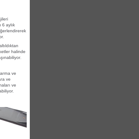
ileri
 6 aylık
eğerlendirerek
or.
ltıldıktan
ketler halinde
şınabiliyor.
ktarma ve
ara ve
aları ve
biliyor.