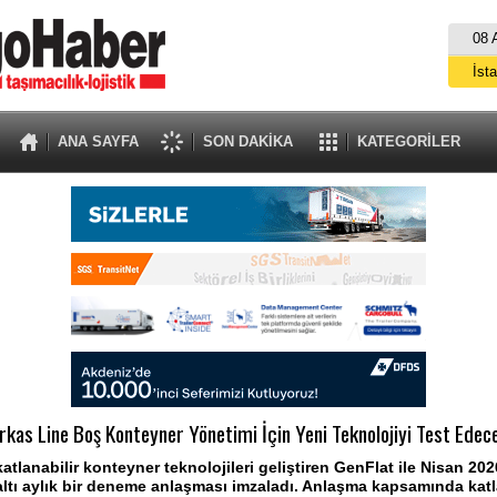
08 
İst
A
ANA SAYFA
SON DAKİKA
KATEGORİLER
rkas Line Boş Konteyner Yönetimi İçin Yeni Teknolojiyi Test Edec
atlanabilir konteyner teknolojileri geliştiren GenFlat ile Nisan 20
ltı aylık bir deneme anlaşması imzaladı. Anlaşma kapsamında katl