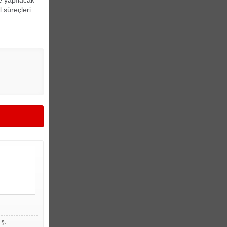
 süreçleri
ış,