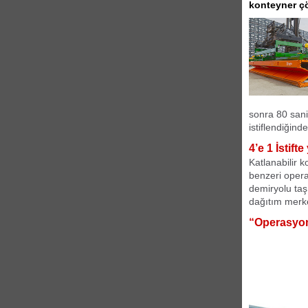
konteyner çö
sonra 80 sani
istiflendiğind
4’e 1 İstif
Katlanabilir 
benzeri opera
demiryolu taş
dağıtım merke
“Operasyone