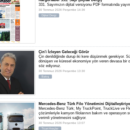
331. Sayımızın dijital versiyonu PDF formatında yayı
30 Temmuz 2026 Perşembe 14:36
Dijital Dergi
Çin'i İzleyen Geleceği Görür
Çin denildiğinde durup iki kere düşünmek gerekiyor. S
dönüşen ve küresel ekonomiye yön veren devasa bir 
söz ediyoruz.
30 Temmuz 2026 Perşembe 13:30
Bakış
Mercedes-Benz Türk Filo Yönetimini Dijitalleştiriyo
Mercedes-Benz Türk; My TruckPoint, TruckLive ve Fl
çözümleriyle kamyon filolarının bakım ve operasyon sü
verimli yönetmesini sağlıyor.
30 Temmuz 2026 Perşembe 13:07
Ticari Araçlar