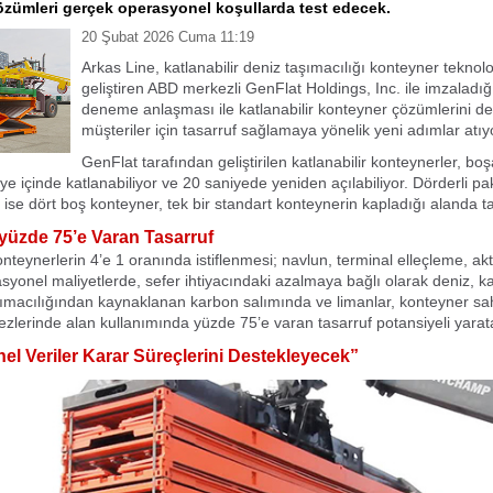
zümleri gerçek operasyonel koşullarda test edecek.
20 Şubat 2026 Cuma 11:19
Arkas Line, katlanabilir deniz taşımacılığı konteyner teknoloj
geliştiren ABD merkezli GenFlat Holdings, Inc. ile imzaladığı
deneme anlaşması ile katlanabilir konteyner çözümlerini d
müşteriler için tasarruf sağlamaya yönelik yeni adımlar atıy
GenFlat tarafından geliştirilen katlanabilir konteynerler, boşa
ye içinde katlanabiliyor ve 20 saniyede yeniden açılabiliyor. Dörderli pa
e ise dört boş konteyner, tek bir standart konteynerin kapladığı alanda ta
te yüzde 75’e Varan Tasarruf
konteynerlerin 4’e 1 oranında istiflenmesi; navlun, terminal elleçleme, a
syonel maliyetlerde, sefer ihtiyacındaki azalmaya bağlı olarak deniz, k
ımacılığından kaynaklanan karbon salımında ve limanlar, konteyner sah
zlerinde alan kullanımında yüzde 75’e varan tasarruf potansiyeli yarata
l Veriler Karar Süreçlerini Destekleyecek”