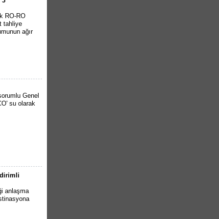
 3
ürk RO-RO
 tahliye
rumunun ağır
 sorumlu Genel
O' su olarak
dirimli
iği anlaşma
estinasyona