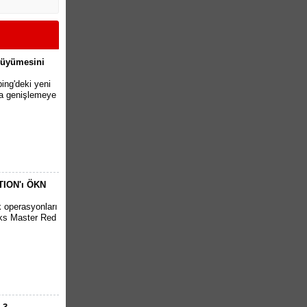
 Büyümesini
ing'deki yeni
pta genişlemeye
ITION'ı ÖKN
k operasyonları
cks Master Red