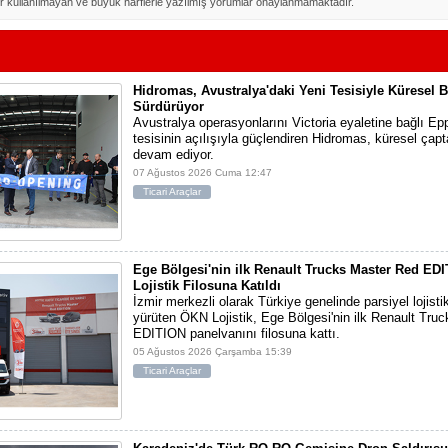
r kullanılmayan ve büyük harflerle yazılmış yorumlar onaylanmamaktadır.
Hidromas, Avustralya'daki Yeni Tesisiyle Küresel
Sürdürüyor
Avustralya operasyonlarını Victoria eyaletine bağlı Epp
tesisinin açılışıyla güçlendiren Hidromas, küresel ça
devam ediyor.
07 Ağustos 2026 Cuma 12:47
Ticari Araçlar
Ege Bölgesi'nin ilk Renault Trucks Master Red ED
Lojistik Filosuna Katıldı
İzmir merkezli olarak Türkiye genelinde parsiyel lojisti
yürüten ÖKN Lojistik, Ege Bölgesi'nin ilk Renault Tru
EDITION panelvanını filosuna kattı.
05 Ağustos 2026 Çarşamba 15:39
Ticari Araçlar