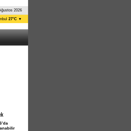
Ağustos 2026
anbul
27°C
▼
nkara
33°C
ek
26’da
anabilir