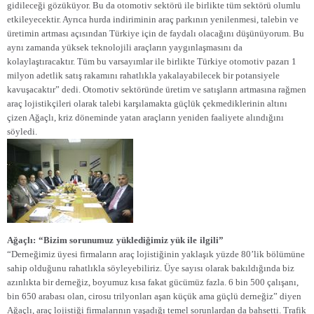
gidileceği gözüküyor. Bu da otomotiv sektörü ile birlikte tüm sektörü olumlu
etkileyecektir. Ayrıca hurda indiriminin araç parkının yenilenmesi, talebin ve
üretimin artması açısından Türkiye için de faydalı olacağını düşünüyorum. Bu
aynı zamanda yüksek teknolojili araçların yaygınlaşmasını da
kolaylaştıracaktır. Tüm bu varsayımlar ile birlikte Türkiye otomotiv pazarı 1
milyon adetlik satış rakamını rahatlıkla yakalayabilecek bir potansiyele
kavuşacaktır” dedi. Otomotiv sektöründe üretim ve satışların artmasına rağmen
araç lojistikçileri olarak talebi karşılamakta güçlük çekmediklerinin altını
çizen Ağaçlı, kriz döneminde yatan araçların yeniden faaliyete alındığını
söyledi.
Ağaçlı:
“Bizim sorunumuz
yüklediğimiz yük ile
ilgili”
“Derneğimiz üyesi firmaların araç lojistiğinin yaklaşık yüzde 80’lik bölümüne
sahip olduğunu rahatlıkla söyleyebiliriz. Üye sayısı olarak bakıldığında biz
azınlıkta bir derneğiz, boyumuz kısa fakat gücümüz fazla. 6 bin 500 çalışanı,
bin 650 arabası olan, cirosu trilyonları aşan küçük ama güçlü derneğiz” diyen
Ağaçlı, araç lojistiği firmalarının yaşadığı temel sorunlardan da bahsetti. Trafik