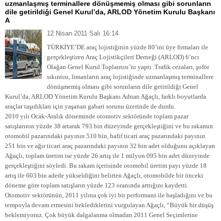
uzmanlaşmış terminallere dönüşmemiş olması gibi sorunların
dile getirildiği Genel Kurul’da, ARLOD Yönetim Kurulu Başkanı
A
12 Nisan 2011 Salı 16:14
TÜRKİYE’DE araç lojistiğinin yüzde 80’ini üye firmaları ile
gerçekleştiren Araç Lojistikçileri Derneği (ARLOD) 6’ncı
Olağan Genel Kurul Toplantısı’nı yaptı. Trafik cezaları, şoför
sıkıntısı, limanların araç lojistiğinde uzmanlaşmış terminallere
dönüşmemiş olması gibi sorunların dile getirildiği Genel
Kurul’da, ARLOD Yönetim Kurulu Başkanı Adnan Ağaçlı, farklı boyutlarda
araçlar taşıdıkları için yaşanan gabari sorunu üzerinde de durdu.
2010 yılı Ocak-Aralık döneminde otomotiv sektöründe toplam pazar
satışlarının yüzde 38 artarak 793 bin düzeyinde gerçekleştiğini ve bu rakamın
otomobil pazarındaki payının 510 bin, hafif ticari araç pazarındaki payının
251 bin ve ağır ticari araç pazarındaki payının 32 bin adet olduğunu açıklayan
Ağaçlı, toplam üretim ise yüzde 26 artış ile 1 milyon 095 bin adet düzeyinde
gerçekleştiğini söyledi. Bu rakam içerisinde otomobil üretim payı yüzde 18
artış ile 603 bin adede yükseldiğini belirten Ağaçlı, otomobilde bir önceki
döneme göre toplam satışların yüzde 123 oranında arttığını kaydetti.
Otomotiv sektörünün, 2011 yılına çok iyi bir performans ile başladığını ve bu
tempoyla devam etmesini beklediklerini vurgulayan Ağaçlı, “Büyük bir düşüş
beklemiyoruz. Çok büyük dalgalanma olmadan 2011 Genel Seçimlerine