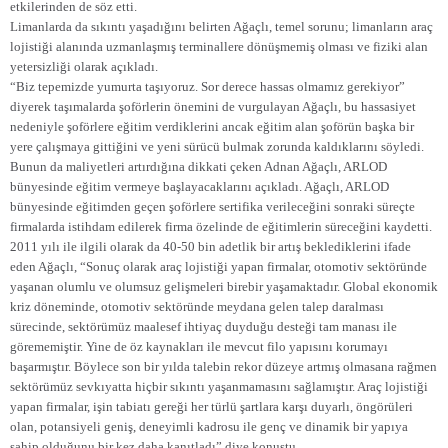
etkilerinden de söz etti.
Limanlarda da sıkıntı yaşadığını belirten Ağaçlı, temel sorunu; limanların araç
lojistiği alanında uzmanlaşmış terminallere dönüşmemiş olması ve fiziki alan
yetersizliği olarak açıkladı.
“Biz tepemizde yumurta taşıyoruz. Sor derece hassas olmamız gerekiyor”
diyerek taşımalarda şoförlerin önemini de vurgulayan Ağaçlı, bu hassasiyet
nedeniyle şoförlere eğitim verdiklerini ancak eğitim alan şoförün başka bir
yere çalışmaya gittiğini ve yeni sürücü bulmak zorunda kaldıklarını söyledi.
Bunun da maliyetleri artırdığına dikkati çeken Adnan Ağaçlı, ARLOD
bünyesinde eğitim vermeye başlayacaklarını açıkladı. Ağaçlı, ARLOD
bünyesinde eğitimden geçen şoförlere sertifika verileceğini sonraki süreçte
firmalarda istihdam edilerek firma özelinde de eğitimlerin süreceğini kaydetti.
2011 yılı ile ilgili olarak da 40-50 bin adetlik bir artış beklediklerini ifade
eden Ağaçlı, “Sonuç olarak araç lojistiği yapan firmalar, otomotiv sektöründe
yaşanan olumlu ve olumsuz gelişmeleri birebir yaşamaktadır. Global ekonomik
kriz döneminde, otomotiv sektöründe meydana gelen talep daralması
sürecinde, sektörümüz maalesef ihtiyaç duyduğu desteği tam manası ile
görememiştir. Yine de öz kaynakları ile mevcut filo yapısını korumayı
başarmıştır. Böylece son bir yılda talebin rekor düzeye artmış olmasana rağmen
sektörümüz sevkıyatta hiçbir sıkıntı yaşanmamasını sağlamıştır. Araç lojistiği
yapan firmalar, işin tabiatı gereği her türlü şartlara karşı duyarlı, öngörüleri
olan, potansiyeli geniş, deneyimli kadrosu ile genç ve dinamik bir yapıya
sahip olduğunu bir kez daha kanıtladı” diye konuştu.