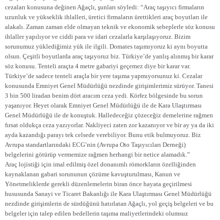
cezaları konusuna değinen Ağaçlı, şunları söyledi: “Araç taşıyıcı firmaların
uzunluk ve yükseklik ihlalleri, üretici firmaların ürettikleri araç boyutları ile
alakalı. Zaman zaman elde olmayan teknik ve ekonomik sebeplerle söz konusu
ihlaller yapılıyor ve ciddi para ve idari cezalarla karşılaşıyoruz. Bizim
sorunumuz yüklediğimiz yük ile ilgili. Domates taşımıyoruz ki aynı boyutta
olsun. Çeşitli boyutlarda araç taşıyoruz biz. Türkiye’de yanlış alınmış bir karar
söz konusu. Tenteli araçta 4 metre gabariyi geçemez diye bir karar var.
Türkiye’de sadece tenteli araçla bir yere taşıma yapmıyorsunuz ki. Cezalar
konusunda Emniyet Genel Müdürlüğü nezdinde girişimlerimiz sürüyor. Tanesi
3 bin 500 liradan benim dört aracım ceza yedi. Körfez bölgesinde bu sorun
yaşanıyor. Heyet olarak Emniyet Genel Müdürlüğü ile de Kara Ulaştırması
Genel Müdürlüğü ile de konuştuk. Halledeceğiz çözeceğiz demelerine rağmen
fırsat oldukça ceza yazıyorlar. Nakliyeci zaten zor kazanıyor ve bir ay ya da iki
ayda kazandığı parayı tek celsede verebiliyor. Bunu etik bulmuyoruz. Biz
Avrupa standartlarındaki ECG’nin (Avrupa Oto Taşıyıcıları Derneği)
belgelerini götürüp vermemize rağmen herhangi bir netice alamadık.”
Araç lojistiği için imal edilmiş özel donanımlı römorkların özelliğinden
kaynaklanan gabari sorununun çözüme kavuşturulması, Kanun ve
Yönetmeliklerde gerekli düzenlemelerin biran önce hayata geçirilmesi
hususunda Sanayi ve Ticaret Bakanlığı ile Kara Ulaştırması Genel Müdürlüğü
nezdinde girişimlerin de sürdüğünü hatırlatan Ağaçlı, yol geçiş belgeleri ve bu
belgeler için talep edilen bedellerin taşıma maliyetlerindeki olumsuz