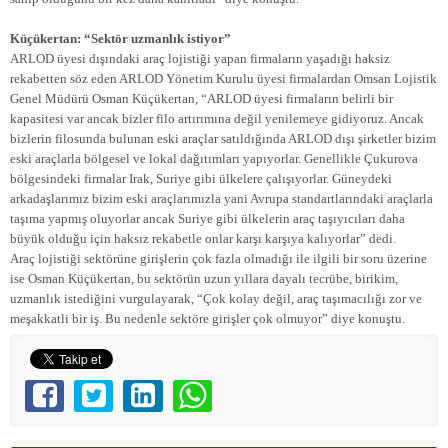
Küçükertan: “Sektör
uzmanlık istiyor”
ARLOD üyesi dışındaki araç lojistiği yapan firmaların yaşadığı haksiz
rekabetten söz eden ARLOD Yönetim Kurulu üyesi firmalardan Omsan Lojistik
Genel Müdürü Osman Küçükertan, “ARLOD üyesi firmaların belirli bir
kapasitesi var ancak bizler filo artırımına değil yenilemeye gidiyoruz. Ancak
bizlerin filosunda bulunan eski araçlar satıldığında ARLOD dışı şirketler bizim
eski araçlarla bölgesel ve lokal dağıtımları yapıyorlar. Genellikle Çukurova
bölgesindeki firmalar Irak, Suriye gibi ülkelere çalışıyorlar. Güneydeki
arkadaşlarımız bizim eski araçlarımızla yani Avrupa standartlarındaki araçlarla
taşıma yapmış oluyorlar ancak Suriye gibi ülkelerin araç taşıyıcıları daha
büyük olduğu için haksız rekabetle onlar karşı karşıya kalıyorlar” dedi.
Araç lojistiği sektörüne girişlerin çok fazla olmadığı ile ilgili bir soru üzerine
ise Osman Küçükertan, bu sektörün uzun yıllara dayalı tecrübe, birikim,
uzmanlık istediğini vurgulayarak, “Çok kolay değil, araç taşımacılığı zor ve
meşakkatli bir iş. Bu nedenle sektöre girişler çok olmuyor” diye konuştu.