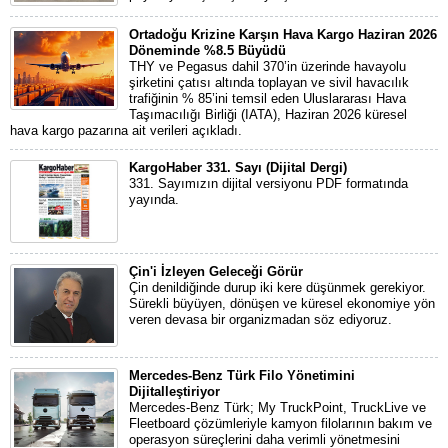
Ortadoğu Krizine Karşın Hava Kargo Haziran 2026
Döneminde %8.5 Büyüdü
THY ve Pegasus dahil 370’in üzerinde havayolu
şirketini çatısı altında toplayan ve sivil havacılık
trafiğinin % 85’ini temsil eden Uluslararası Hava
Taşımacılığı Birliği (IATA), Haziran 2026 küresel
hava kargo pazarına ait verileri açıkladı.
KargoHaber 331. Sayı (Dijital Dergi)
331. Sayımızın dijital versiyonu PDF formatında
yayında.
Çin'i İzleyen Geleceği Görür
Çin denildiğinde durup iki kere düşünmek gerekiyor.
Sürekli büyüyen, dönüşen ve küresel ekonomiye yön
veren devasa bir organizmadan söz ediyoruz.
Mercedes-Benz Türk Filo Yönetimini
Dijitalleştiriyor
Mercedes-Benz Türk; My TruckPoint, TruckLive ve
Fleetboard çözümleriyle kamyon filolarının bakım ve
operasyon süreçlerini daha verimli yönetmesini