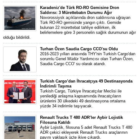
Karadeniz'de Türk RO-RO Gemisine Dron
Saldırısı: 3 Mürettebatın Durumu Ağır
Novorossiysk açıklarında dron saldırısına uğrayan
Türk RO-RO gemisinde yangın çıktı. Gemide
bulunan 22 mürettebat tahliye edilirken, ilk
belirlemelere göre 3 personelin sağlık durumunun ağır
olduğu bildirildi.
Turhan Özen Saudia Cargo CCO'su Oldu
2016-2023 yılları arasında THY'nin Turkish Cargo'dan
sorumlu Genel Müdür Yardımcısı olan Turhan Özen,
Saudia Cargo CCO' su olarak atandı.
Turkish Cargo’dan İhracatçıya 49 Destinasyonda
İndirimli Taşıma
Turkish Cargo, Türkiye İhracatçılar Meclisi ile
yenilediği anlaşma kapsamında ihracatçıların
ürünlerini 30 ülkedeki 49 destinasyona ortalama
yüzde 34 indirimle taşıyacak.
Renault Trucks T 480 ADR’ler Aybir Lojistik
Filosuna Katıldı
Aybir Lojistik, filosuna 5 adet Renault Trucks T 480
ADR çekici ekleyerek Renault Trucks araçlarının
payını yaklaşık üçte ikiye çıkardı.