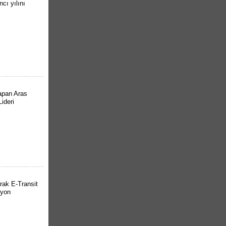
ncı yılını
yapan Aras
ideri
larak E-Transit
syon