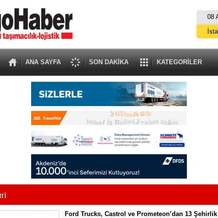
08 
İst
A
ANA SAYFA
SON DAKİKA
KATEGORİLER
eri
Ford Trucks, Castrol ve Prometeon’dan 13 Şehirl