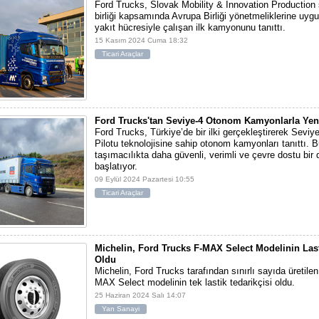
Ford Trucks, Slovak Mobility & Innovation Production s.
birliği kapsamında Avrupa Birliği yönetmeliklerine uygu
yakıt hücresiyle çalışan ilk kamyonunu tanıttı.
15 Kasım 2024 Cuma 18:32
Ticari Araçlar
Ford Trucks'tan Seviye-4 Otonom Kamyonlarla Ye
Ford Trucks, Türkiye’de bir ilki gerçekleştirerek Seviy
Pilotu teknolojisine sahip otonom kamyonları tanıttı. B
taşımacılıkta daha güvenli, verimli ve çevre dostu bir
başlatıyor.
09 Eylül 2024 Pazartesi 10:55
Ticari Araçlar
Michelin, Ford Trucks F-MAX Select Modelinin Last
Oldu
Michelin, Ford Trucks tarafından sınırlı sayıda üretilen
MAX Select modelinin tek lastik tedarikçisi oldu.
25 Haziran 2024 Salı 14:07
Yan Sanayi