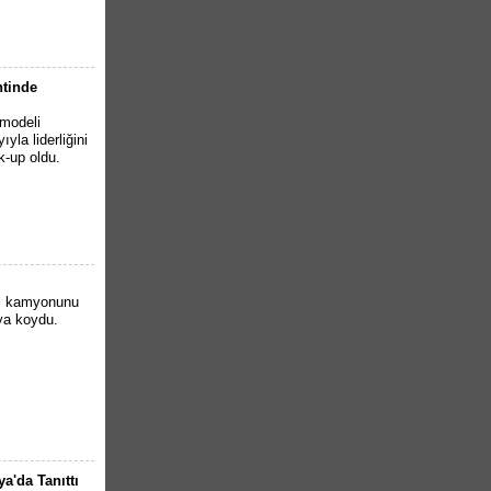
ntinde
 modeli
la liderliğini
k-up oldu.
nci kamyonunu
aya koydu.
a'da Tanıttı