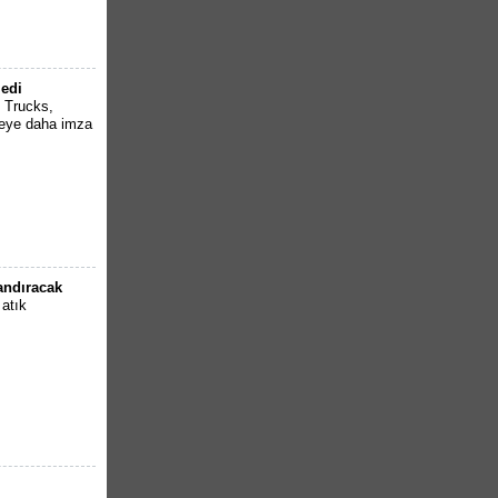
ledi
d Trucks,
ojeye daha imza
andıracak
 atık