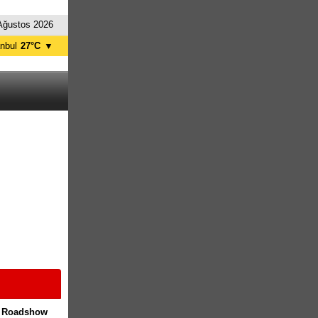
Ağustos 2026
anbul
27°C
▼
nkara
33°C
ik Roadshow