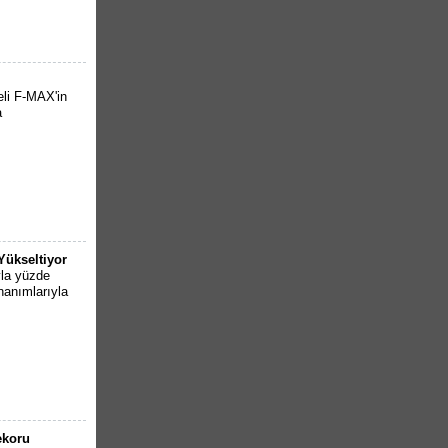
eli F-MAX'in
a
Yükseltiyor
la yüzde
nanımlarıyla
ekoru