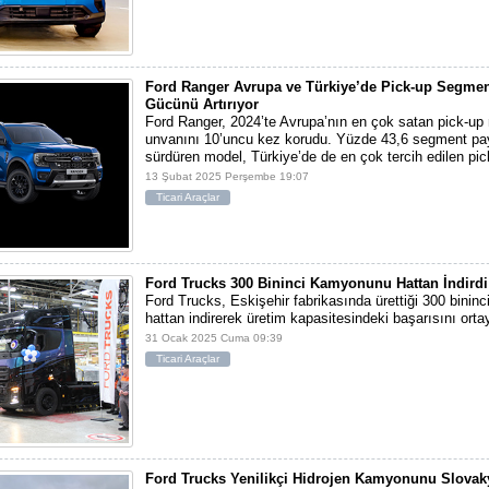
Ford Ranger Avrupa ve Türkiye’de Pick-up Segme
Gücünü Artırıyor
Ford Ranger, 2024’te Avrupa’nın en çok satan pick-up
unvanını 10’uncu kez korudu. Yüzde 43,6 segment payıy
sürdüren model, Türkiye’de de en çok tercih edilen pic
13 Şubat 2025 Perşembe 19:07
Ticari Araçlar
Ford Trucks 300 Bininci Kamyonunu Hattan İndirdi
Ford Trucks, Eskişehir fabrikasında ürettiği 300 bini
hattan indirerek üretim kapasitesindeki başarısını ort
31 Ocak 2025 Cuma 09:39
Ticari Araçlar
Ford Trucks Yenilikçi Hidrojen Kamyonunu Slovaky