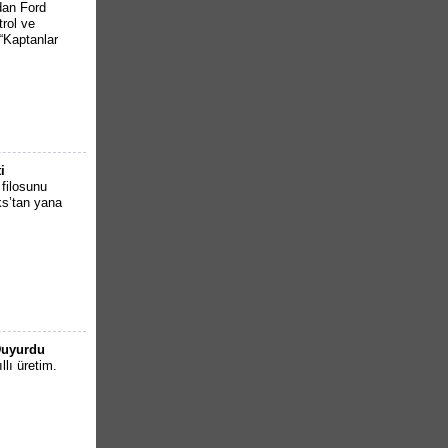
ndan Ford
rol ve
“Kaptanlar
i
 filosunu
ks’tan yana
Duyurdu
llı üretim.