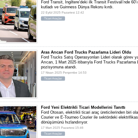
Ford Transit, İngiltere’deki ilk Transit Festivali’nde 60’ı
kutladı ve Guinness Dünya Rekoru kırdı.
22 Eylül 2025 Pazartesi 12:42
Ticari Araçlar
Aras Arıcan Ford Trucks Pazarlama Lideri Oldu
Ford Trucks Satış Operasyonları Lideri olarak görev 
Arıcan, 1 Mart 2025 itibarıyla Ford Trucks Pazarlama L
pozisyonuna atandı.
17 Nisan 2025 Perşembe 14:53
Ticari Araçlar
Ford Yeni Elektrikli Ticari Modellerini Tanıttı
Ford Otosan, elektrikli ticari araç üreticilerinden biri o
Courier ve E-Tourneo Courier ile sektördeki elektrifika
dönüşümünü hızlandırıyor.
17 Mart 2025 Pazartesi 15:46
Ticari Araçlar