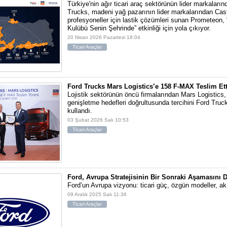
Türkiye'nin ağır ticari araç sektörünün lider markaları
Trucks, madeni yağ pazarının lider markalarından Cast
profesyoneller için lastik çözümleri sunan Prometeon, 
Kulübü Senin Şehrinde” etkinliği için yola çıkıyor.
20 Nisan 2026 Pazartesi 18:04
Ticari Araçlar
Ford Trucks Mars Logistics’e 158 F-MAX Teslim Ett
Lojistik sektörünün öncü firmalarından Mars Logistics,
genişletme hedefleri doğrultusunda tercihini Ford Truc
kullandı.
03 Şubat 2026 Salı 10:53
Ticari Araçlar
Ford, Avrupa Stratejisinin Bir Sonraki Aşamasını 
Ford’un Avrupa vizyonu: ticari güç, özgün modeller, akı
09 Aralık 2025 Salı 11:36
Ticari Araçlar