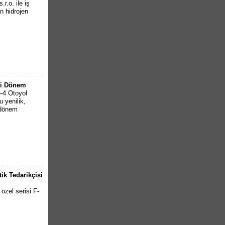
r.o. ile iş
n hidrojen
ni Dönem
e-4 Otoyol
u yenilik,
 dönem
ik Tedarikçisi
 özel serisi F-