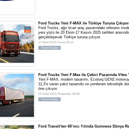
Ford Trucks Yeni F-MAX ile Türkiye Turuna Çıkıyor
Ford Trucks, ağır ticari araç pazarındaki referans mod
yeni yüzü ile 20 Ekim-17 Kasım 2025 tarihleri arasınd
gerçekleşecek Türkiye turuna çıkıyor.
17 Ekim 2025 Cuma 09:11
Ticari Araçlar
Ford Trucks Yeni F-Max ile Çekici Pazarında Vites 
Yeni F-MAX, modern tasarımı, Ecotorq GEN2 motoruy
11,3’e varan yakıt tasarrufu ve yenilenen teknolojik do
öne çıkıyor.
25 Eylül 2025 Perşembe 18:08
Ticari Araçlar
Ford Transit’ten 60’ıncı Yılında Guinness Dünya R