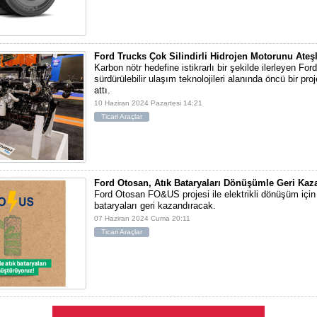
Ford Trucks Çok Silindirli Hidrojen Motorunu Ateş
Karbon nötr hedefine istikrarlı bir şekilde ilerleyen For
sürdürülebilir ulaşım teknolojileri alanında öncü bir pr
attı.
10 Haziran 2024 Pazartesi 14:21
Ticari Araçlar
Ford Otosan, Atık Bataryaları Dönüşümle Geri Kaz
Ford Otosan FO&US projesi ile elektrikli dönüşüm için
bataryaları geri kazandıracak.
07 Haziran 2024 Cuma 20:11
Ticari Araçlar